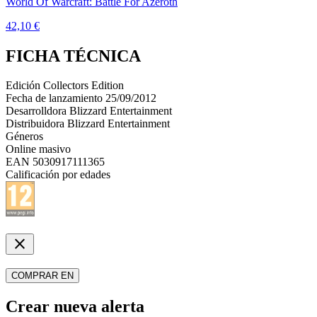
World Of Warcraft: Battle For Azeroth
42,10 €
FICHA TÉCNICA
Edición
Collectors Edition
Fecha de lanzamiento
25/09/2012
Desarrolldora
Blizzard Entertainment
Distribuidora
Blizzard Entertainment
Géneros
Online masivo
EAN
5030917111365
Calificación por edades
close
COMPRAR EN
Crear nueva alerta