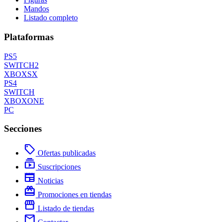
Mandos
Listado completo
Plataformas
PS5
SWITCH2
XBOXSX
PS4
SWITCH
XBOXONE
PC
Secciones
local_offer
Ofertas publicadas
subscriptions
Suscripciones
newspaper
Noticias
redeem
Promociones en tiendas
storefront
Listado de tiendas
mail