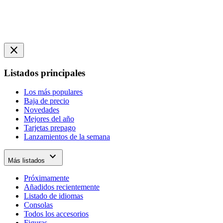
close
Listados principales
Los más populares
Baja de precio
Novedades
Mejores del año
Tarjetas prepago
Lanzamientos de la semana
expand_more
Más listados
Próximamente
Añadidos recientemente
Listado de idiomas
Consolas
Todos los accesorios
Figuras