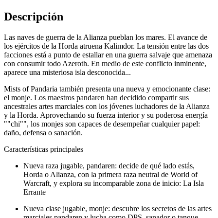
Descripción
Las naves de guerra de la Alianza pueblan los mares. El avance de
los ejércitos de la Horda atruena Kalimdor. La tensión entre las dos
facciones está a punto de estallar en una guerra salvaje que amenaza
con consumir todo Azeroth. En medio de este conflicto inminente,
aparece una misteriosa isla desconocida...
Mists of Pandaria también presenta una nueva y emocionante clase:
el monje. Los maestros pandaren han decidido compartir sus
ancestrales artes marciales con los jóvenes luchadores de la Alianza
y la Horda. Aprovechando su fuerza interior y su poderosa energía
""chi"", los monjes son capaces de desempeñar cualquier papel:
daño, defensa o sanación.
Características principales
Nueva raza jugable, pandaren: decide de qué lado estás,
Horda o Alianza, con la primera raza neutral de World of
Warcraft, y explora su incomparable zona de inicio: La Isla
Errante
Nueva clase jugable, monje: descubre los secretos de las artes
marciales pandaren y lucha como DPS, sanador o tanque