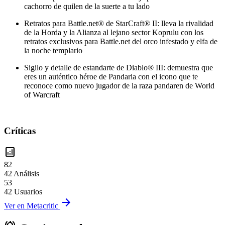
cachorro de quilen de la suerte a tu lado
Retratos para Battle.net® de StarCraft® II: lleva la rivalidad
de la Horda y la Alianza al lejano sector Koprulu con los
retratos exclusivos para Battle.net del orco infestado y elfa de
la noche templario
Sigilo y detalle de estandarte de Diablo® III: demuestra que
eres un auténtico héroe de Pandaria con el icono que te
reconoce como nuevo jugador de la raza pandaren de World
of Warcraft
Críticas
analytics
82
42 Análisis
53
42 Usuarios
arrow_forward
Ver en Metacritic