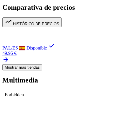
Comparativa de precios
trending_up
HISTÓRICO DE PRECIOS
check
PAL/ES
Disponible
49.95 €
arrow_forward
Mostrar más tiendas
Multimedia