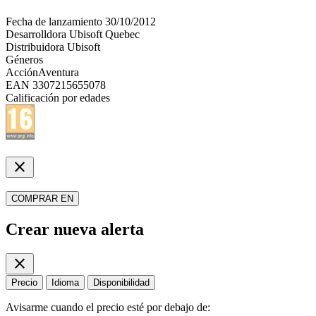
Fecha de lanzamiento
30/10/2012
Desarrolldora
Ubisoft Quebec
Distribuidora
Ubisoft
Géneros
Acción
Aventura
EAN
3307215655078
Calificación por edades
close
COMPRAR EN
Crear nueva alerta
close
Precio
Idioma
Disponibilidad
Avisarme cuando el precio esté por debajo de: