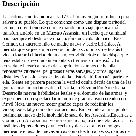
Descripción
Las colonias norteamericanas, 1775. Un joven guerrero lucha para
salvar a su pueblo. Lo que comienza como una disputa territorial
termina convirtiéndose en un extraodinario viaje que acabará
transformándole en un Maestro Assassin, un hecho que cambiará
para siempre el destino de una nación que acaba de nacer. Eres
Connor, un guerrero hijo de madre nativa y padre británico. A
medida que se gesta una revolución de las colonias, dedicarás tu
vida a lograr la libertad de tu clan, convirtiéndote en la chispa que
hará estallar la revolución en toda su tremenda dimensión. Tu
cruzada te llevará a través de sangrientos campos de batalla,
rebosantes ciudades, peligrosas tierras salvajes, y otros lugares
distantes. No solo serás testigo de la Historia, tú formarás parte de
ella. Siente en primera persona la verdad oculta detrás de una de las
guerras más importantes de la historia, la Revolución Americana.
Desarrolla nuevas habilidades letales y el dominio de las armas, y
experimenta un espectacular mundo de gran realismo creado con
Anvil Next, un nuevo motor gráfico capaz de redefinir los
videojuegos tal y como los conocemos. Bienvenido a un capítulo
totalmente nuevo de la inolvidable saga de los Assassins.Encarnas a
Connor, un Assassin nativo norteamericano, así que deberás usar tus
instintos depredadores para acechar y dar caza a tus enemigos
medieante el uso de nuevas armas como los tomahawks, dardos de