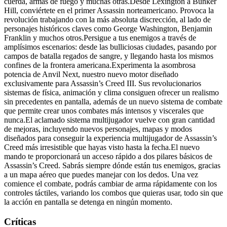
cuerda, armas de fuego y muchas otras.Desde Lexington a Bunker
Hill, conviértete en el primer Assassin norteamericano. Provoca la
revolución trabajando con la más absoluta discrección, al lado de
personajes históricos claves como George Washington, Benjamin
Franklin y muchos otros.Persigue a tus enemigos a través de
amplísimos escenarios: desde las bulliciosas ciudades, pasando por
campos de batalla regados de sangre, y llegando hasta los mismos
confines de la frontera americana.Experimenta la asombrosa
potencia de Anvil Next, nuestro nuevo motor diseñado
exclusivamente para Assassin’s Creed III. Sus revolucionarios
sistemas de física, animación y clima consiguen ofrecer un realismo
sin precedentes en pantalla, además de un nuevo sistema de combate
que permite crear unos combates más intensos y viscerales que
nunca.El aclamado sistema multijugador vuelve con gran cantidad
de mejoras, incluyendo nuevos personajes, mapas y modos
diseñados para conseguir la experiencia multijugador de Assassin’s
Creed más irresistible que hayas visto hasta la fecha.El nuevo
mando te proporcionará un acceso rápido a dos pilares básicos de
Assassin’s Creed. Sabrás siempre dónde están tus enemigos, gracias
a un mapa aéreo que puedes manejar con los dedos. Una vez
comience el combate, podrás cambiar de arma rápidamente con los
controles táctiles, variando los combos que quieras usar, todo sin que
la acción en pantalla se detenga en ningún momento.
Críticas