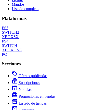
Mandos
Listado completo
Plataformas
PS5
SWITCH2
XBOXSX
PS4
SWITCH
XBOXONE
PC
Secciones
local_offer
Ofertas publicadas
subscriptions
Suscripciones
newspaper
Noticias
redeem
Promociones en tiendas
storefront
Listado de tiendas
mail