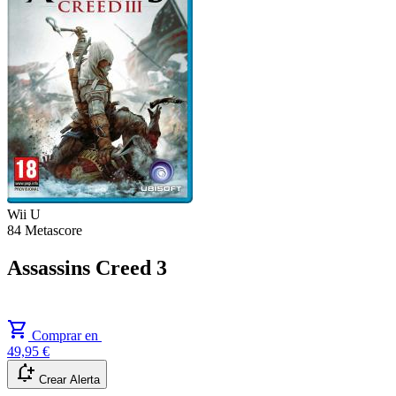
Wii U
84
Metascore
Assassins Creed 3
shopping_cart
Comprar en
49,95 €
notification_add
Crear Alerta