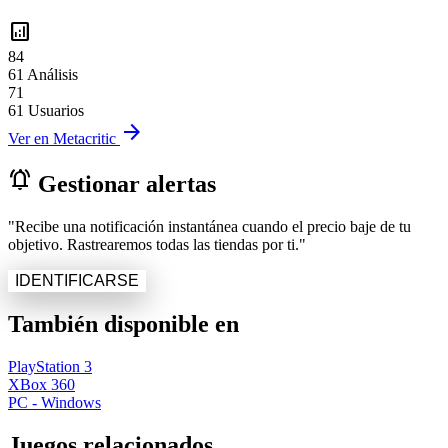
analytics
84
61 Análisis
71
61 Usuarios
arrow_forward
Ver en Metacritic
notifications_active
Gestionar alertas
"Recibe una notificación instantánea cuando el precio baje de tu
objetivo. Rastrearemos todas las tiendas por ti."
IDENTIFICARSE
También disponible en
PlayStation 3
XBox 360
PC - Windows
Juegos relacionados