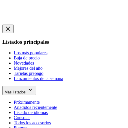
close
Listados principales
Los más populares
Baja de precio
Novedades
Mejores del año
Tarjetas prepago
Lanzamientos de la semana
expand_more
Más listados
Próximamente
Añadidos recientemente
Listado de idiomas
Consolas
Todos los accesorios
Figuras