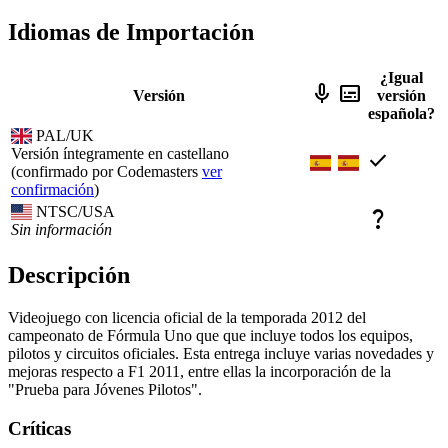
Idiomas de Importación
¿Igual
mic
subtitles
Versión
versión
española?
PAL/UK
Versión íntegramente en castellano
check
(confirmado por Codemasters
ver
confirmación
)
NTSC/USA
question_mark
Sin información
Descripción
Videojuego con licencia oficial de la temporada 2012 del
campeonato de Fórmula Uno que que incluye todos los equipos,
pilotos y circuitos oficiales. Esta entrega incluye varias novedades y
mejoras respecto a F1 2011, entre ellas la incorporación de la
"Prueba para Jóvenes Pilotos".
Críticas