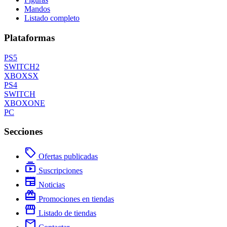
Mandos
Listado completo
Plataformas
PS5
SWITCH2
XBOXSX
PS4
SWITCH
XBOXONE
PC
Secciones
local_offer
Ofertas publicadas
subscriptions
Suscripciones
newspaper
Noticias
redeem
Promociones en tiendas
storefront
Listado de tiendas
mail