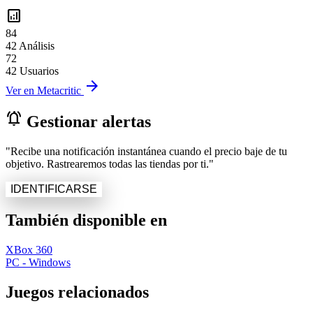
analytics
84
42 Análisis
72
42 Usuarios
arrow_forward
Ver en Metacritic
notifications_active
Gestionar alertas
"Recibe una notificación instantánea cuando el precio baje de tu
objetivo. Rastrearemos todas las tiendas por ti."
IDENTIFICARSE
También disponible en
XBox 360
PC - Windows
Juegos relacionados