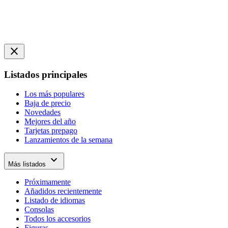
close
Listados principales
Los más populares
Baja de precio
Novedades
Mejores del año
Tarjetas prepago
Lanzamientos de la semana
expand_more
Más listados
Próximamente
Añadidos recientemente
Listado de idiomas
Consolas
Todos los accesorios
Figuras