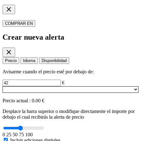
close
COMPRAR EN
Crear nueva alerta
close
Precio
Idioma
Disponibilidad
Avisarme cuando el precio esté por debajo de:
€
Precio actual
:
0.00 €
Desplace la barra superior o modifique directamente el importe por
debajo el cual recibirás la alerta de precio
0
25
50
75
100
Incluir ediciones digitales