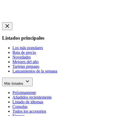
close
Listados principales
Los más populares
Baja de precio
Novedades
Mejores del año
Tarjetas prepago
Lanzamientos de la semana
expand_more
Más listados
Próximamente
Añadidos recientemente
Listado de idiomas
Consolas
Todos los accesorios
Figuras