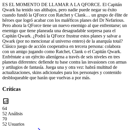
ES EL MOMENTO DE LLAMAR A LA QFORCE. El Capitán
Qwark ha tenido sus altibajos, pero nadie puede negar su éxito
cuando fundó la QForce con Ratchet y Clank… un grupo de élite de
héroes que logró acabar con los maléficos planes del Dr Nefarious.
Pero ahora la QForce tiene un nuevo enemigo al que enfrentarse; un
enemigo que tiene planeada una desagradable sorpresa para el
Capitán Qwark. ¿Podrá la QForce frustrar estos planes y salvar a
Qwark (por no mencionar al universo entero) de la anarquía total?
Clásico juego de acción cooperativa en tercera persona: colabora
con un amigo jugando como Ratchet, Clank o el Capitán Qwark.
Enfréntate a un ejército alienígena a través de seis niveles en tres
planetas diferentes: defiende tu base contra las invasiones con armas
y artilugios de fantasía. Juega una y otra vez: habrá multitud de
actualizaciones, skins adicionales para los personajes y contenido
desbloqueable que harán que vuelvas a por más.
Críticas
analytics
64
52 Análisis
70
52 Usuarios