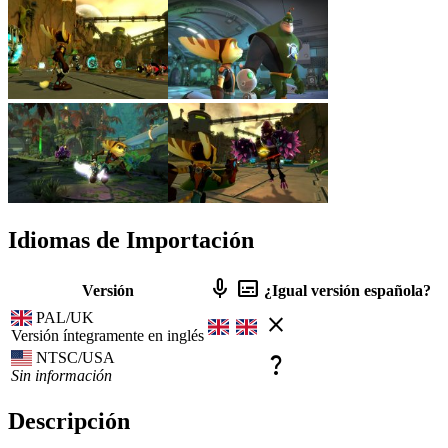
Idiomas de Importación
mic
subtitles
Versión
¿Igual versión española?
PAL/UK
close
Versión íntegramente en inglés
NTSC/USA
question_mark
Sin información
Descripción