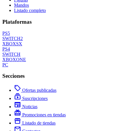
Mandos
Listado completo
Plataformas
PS5
SWITCH2
XBOXSX
PS4
SWITCH
XBOXONE
PC
Secciones
local_offer
Ofertas publicadas
subscriptions
Suscripciones
newspaper
Noticias
redeem
Promociones en tiendas
storefront
Listado de tiendas
mail