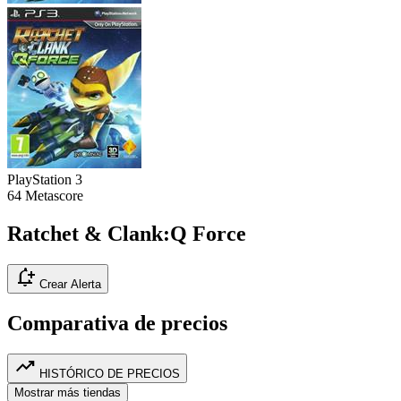
PlayStation 3
64
Metascore
Ratchet & Clank:Q Force
notification_add
Crear Alerta
Comparativa de precios
trending_up
HISTÓRICO DE PRECIOS
Mostrar más tiendas