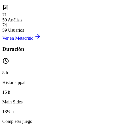
analytics
71
59 Análisis
74
59 Usuarios
arrow_forward
Ver en Metacritic
Duración
pace
8 h
Historia ppal.
15 h
Main Sides
18½ h
Completar juego