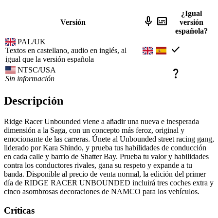
¿Igual
mic
subtitles
Versión
versión
española?
PAL/UK
check
Textos en castellano, audio en inglés, al
igual que la versión española
NTSC/USA
question_mark
Sin información
Descripción
Ridge Racer Unbounded viene a añadir una nueva e inesperada
dimensión a la Saga, con un concepto más feroz, original y
emocionante de las carreras. Únete al Unbounded street racing gang,
liderado por Kara Shindo, y prueba tus habilidades de conducción
en cada calle y barrio de Shatter Bay. Prueba tu valor y habilidades
contra los conductores rivales, gana su respeto y expande a tu
banda. Disponible al precio de venta normal, la edición del primer
día de RIDGE RACER UNBOUNDED incluirá tres coches extra y
cinco asombrosas decoraciones de NAMCO para los vehículos.
Críticas