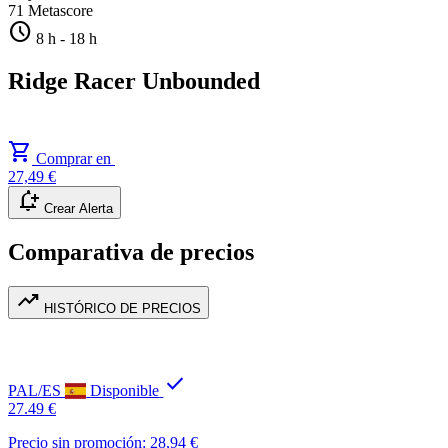
71
Metascore
schedule
8 h
-
18 h
Ridge Racer Unbounded
shopping_cart
Comprar en
27,49 €
notification_add
Crear Alerta
Comparativa de precios
trending_up
HISTÓRICO DE PRECIOS
check
PAL/ES
Disponible
27.49 €
Precio sin promoción: 28,94 €