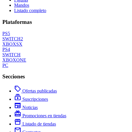
Mandos
Listado completo
Plataformas
PS5
SWITCH2
XBOXSX
PS4
SWITCH
XBOXONE
PC
Secciones
local_offer
Ofertas publicadas
subscriptions
Suscripciones
newspaper
Noticias
redeem
Promociones en tiendas
storefront
Listado de tiendas
mail