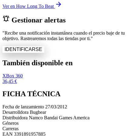
arrow_forward
Ver en How Long To Beat
notifications_active
Gestionar alertas
"Recibe una notificación instantánea cuando el precio baje de tu
objetivo. Rastrearemos todas las tiendas por ti."
IDENTIFICARSE
También disponible en
XBox 360
36,45 €
FICHA TÉCNICA
Fecha de lanzamiento
27/03/2012
Desarrolldora
Bugbear
Distribuidora
Namco Bandai Games America
Géneros
Carreras
EAN
3391891957885