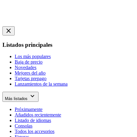
close
Listados principales
Los más populares
Baja de precio
Novedades
Mejores del año
Tarjetas prepago
Lanzamientos de la semana
expand_more
Más listados
Próximamente
Añadidos recientemente
Listado de idiomas
Consolas
Todos los accesorios
Figuras