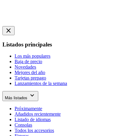
close
Listados principales
Los más populares
Baja de precio
Novedades
Mejores del año
Tarjetas prepago
Lanzamientos de la semana
expand_more
Más listados
Próximamente
Añadidos recientemente
Listado de idiomas
Consolas
Todos los accesorios
Figuras