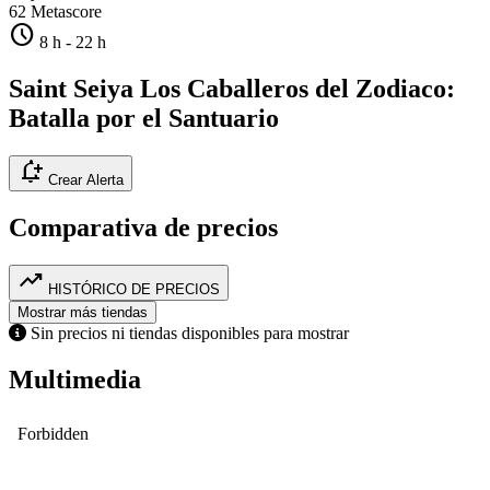
62
Metascore
schedule
8 h
-
22 h
Saint Seiya Los Caballeros del Zodiaco:
Batalla por el Santuario
notification_add
Crear Alerta
Comparativa de precios
trending_up
HISTÓRICO DE PRECIOS
Mostrar más tiendas
Sin precios ni tiendas disponibles para mostrar
Multimedia