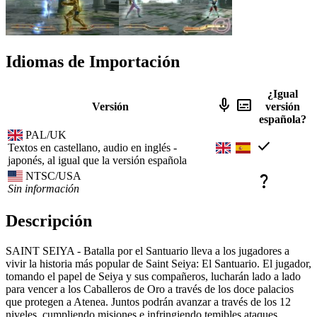
Idiomas de Importación
¿Igual
mic
subtitles
Versión
versión
española?
PAL/UK
check
Textos en castellano, audio en inglés -
japonés, al igual que la versión española
NTSC/USA
question_mark
Sin información
Descripción
SAINT SEIYA - Batalla por el Santuario lleva a los jugadores a
vivir la historia más popular de Saint Seiya: El Santuario. El jugador,
tomando el papel de Seiya y sus compañeros, lucharán lado a lado
para vencer a los Caballeros de Oro a través de los doce palacios
que protegen a Atenea. Juntos podrán avanzar a través de los 12
niveles, cumpliendo misiones e infringiendo temibles ataques