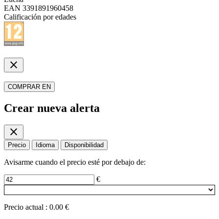
EAN
3391891960458
Calificación por edades
close
COMPRAR EN
Crear nueva alerta
close
Precio
Idioma
Disponibilidad
Avisarme cuando el precio esté por debajo de:
€
Precio actual
:
0.00 €