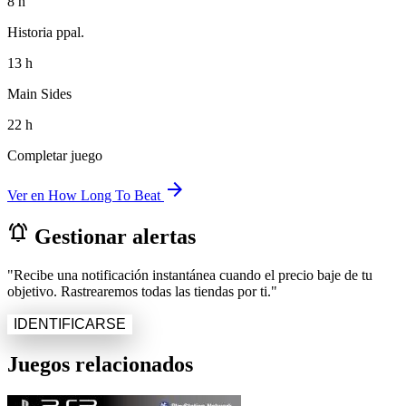
8 h
Historia ppal.
13 h
Main Sides
22 h
Completar juego
arrow_forward
Ver en How Long To Beat
notifications_active
Gestionar alertas
"Recibe una notificación instantánea cuando el precio baje de tu
objetivo. Rastrearemos todas las tiendas por ti."
IDENTIFICARSE
Juegos relacionados