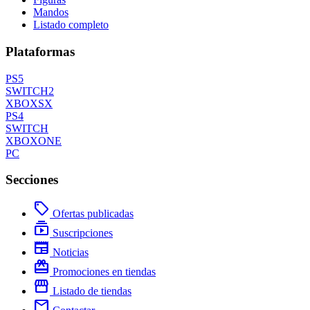
Mandos
Listado completo
Plataformas
PS5
SWITCH2
XBOXSX
PS4
SWITCH
XBOXONE
PC
Secciones
local_offer
Ofertas publicadas
subscriptions
Suscripciones
newspaper
Noticias
redeem
Promociones en tiendas
storefront
Listado de tiendas
mail