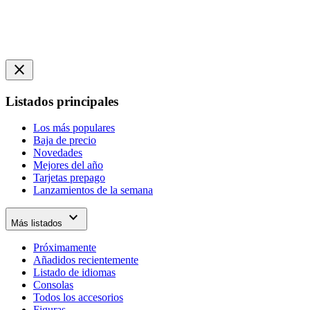
close
Listados principales
Los más populares
Baja de precio
Novedades
Mejores del año
Tarjetas prepago
Lanzamientos de la semana
expand_more
Más listados
Próximamente
Añadidos recientemente
Listado de idiomas
Consolas
Todos los accesorios
Figuras