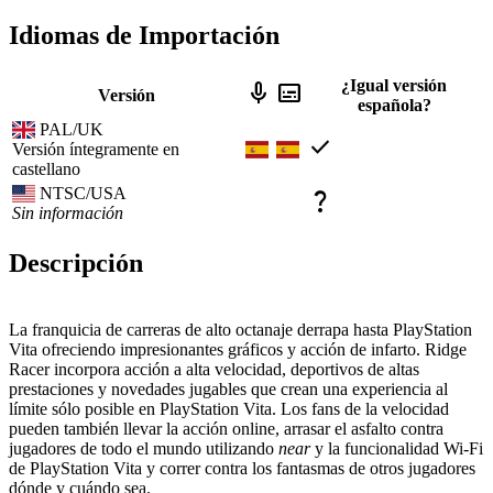
Idiomas de Importación
¿Igual versión
mic
subtitles
Versión
española?
PAL/UK
check
Versión íntegramente en
castellano
NTSC/USA
question_mark
Sin información
Descripción
La franquicia de carreras de alto octanaje derrapa hasta PlayStation
Vita ofreciendo impresionantes gráficos y acción de infarto. Ridge
Racer incorpora acción a alta velocidad, deportivos de altas
prestaciones y novedades jugables que crean una experiencia al
límite sólo posible en PlayStation Vita. Los fans de la velocidad
pueden también llevar la acción online, arrasar el asfalto contra
jugadores de todo el mundo utilizando
near
y la funcionalidad Wi-Fi
de PlayStation Vita y correr contra los fantasmas de otros jugadores
dónde y cuándo sea.