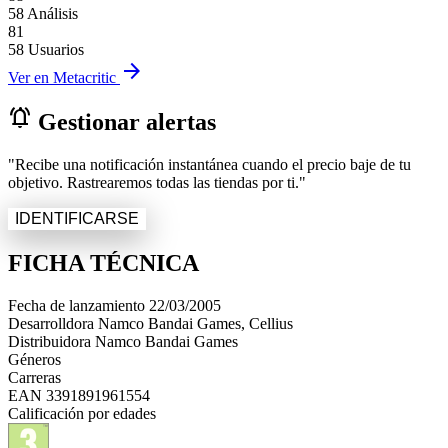
58 Análisis
81
58 Usuarios
arrow_forward
Ver en Metacritic
notifications_active
Gestionar alertas
"Recibe una notificación instantánea cuando el precio baje de tu
objetivo. Rastrearemos todas las tiendas por ti."
IDENTIFICARSE
FICHA TÉCNICA
Fecha de lanzamiento
22/03/2005
Desarrolldora
Namco Bandai Games, Cellius
Distribuidora
Namco Bandai Games
Géneros
Carreras
EAN
3391891961554
Calificación por edades