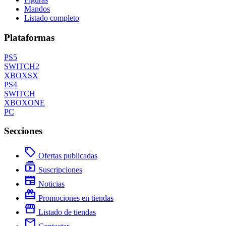
Mandos
Listado completo
Plataformas
PS5
SWITCH2
XBOXSX
PS4
SWITCH
XBOXONE
PC
Secciones
local_offer
Ofertas publicadas
subscriptions
Suscripciones
newspaper
Noticias
redeem
Promociones en tiendas
storefront
Listado de tiendas
mail