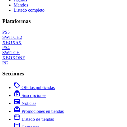
Mandos
Listado completo
Plataformas
PS5
SWITCH2
XBOXSX
PS4
SWITCH
XBOXONE
PC
Secciones
local_offer
Ofertas publicadas
subscriptions
Suscripciones
newspaper
Noticias
redeem
Promociones en tiendas
storefront
Listado de tiendas
mail