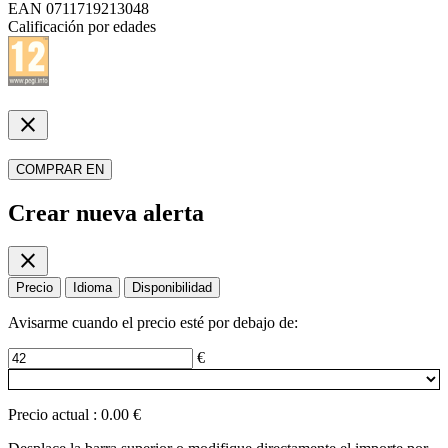
EAN
0711719213048
Calificación por edades
close
COMPRAR EN
Crear nueva alerta
close
Precio
Idioma
Disponibilidad
Avisarme cuando el precio esté por debajo de:
€
Precio actual
:
0.00 €