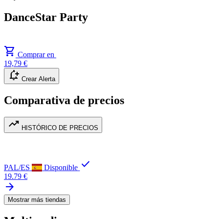
DanceStar Party
shopping_cart
Comprar en
19,79 €
notification_add
Crear Alerta
Comparativa de precios
trending_up
HISTÓRICO DE PRECIOS
check
PAL/ES
Disponible
19.79 €
arrow_forward
Mostrar más tiendas