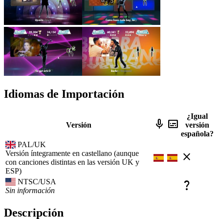
Idiomas de Importación
¿Igual
mic
subtitles
Versión
versión
española?
PAL/UK
Versión íntegramente en castellano (aunque
close
con canciones distintas en las versión UK y
ESP)
NTSC/USA
question_mark
Sin información
Descripción