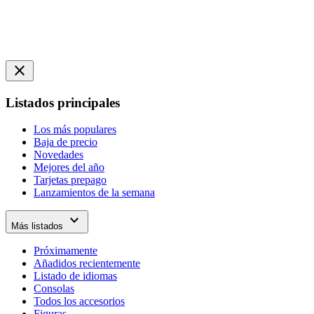
close
Listados principales
Los más populares
Baja de precio
Novedades
Mejores del año
Tarjetas prepago
Lanzamientos de la semana
expand_more
Más listados
Próximamente
Añadidos recientemente
Listado de idiomas
Consolas
Todos los accesorios
Figuras