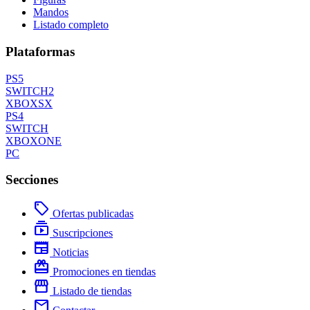
Mandos
Listado completo
Plataformas
PS5
SWITCH2
XBOXSX
PS4
SWITCH
XBOXONE
PC
Secciones
local_offer
Ofertas publicadas
subscriptions
Suscripciones
newspaper
Noticias
redeem
Promociones en tiendas
storefront
Listado de tiendas
mail