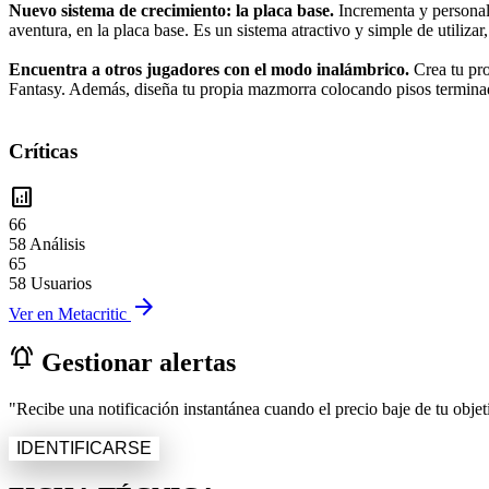
Nuevo sistema de crecimiento: la placa base.
Incrementa y personali
aventura, en la placa base. Es un sistema atractivo y simple de utiliz
Encuentra a otros jugadores con el modo inalámbrico.
Crea tu pro
Fantasy. Además, diseña tu propia mazmorra colocando pisos terminado
Críticas
analytics
66
58 Análisis
65
58 Usuarios
arrow_forward
Ver en Metacritic
notifications_active
Gestionar alertas
"Recibe una notificación instantánea cuando el precio baje de tu objeti
IDENTIFICARSE