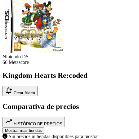
Nintendo DS
66
Metascore
Kingdom Hearts Re:coded
notification_add
Crear Alerta
Comparativa de precios
trending_up
HISTÓRICO DE PRECIOS
Mostrar más tiendas
Sin precios ni tiendas disponibles para mostrar