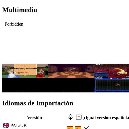
Multimedia
Idiomas de Importación
mic
subtitles
Versión
¿Igual versión español
PAL/UK
check