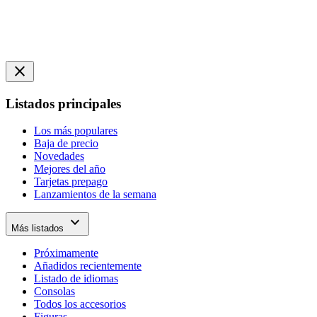
close
Listados principales
Los más populares
Baja de precio
Novedades
Mejores del año
Tarjetas prepago
Lanzamientos de la semana
expand_more
Más listados
Próximamente
Añadidos recientemente
Listado de idiomas
Consolas
Todos los accesorios
Figuras