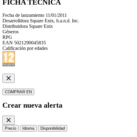
FICHA TÉCNICA
Fecha de lanzamiento
11/01/2011
Desarrolldora
Square Enix, h.a.n.d. Inc.
Distribuidora
Square Enix
Géneros
RPG
EAN
5021290045835
Calificación por edades
close
COMPRAR EN
Crear nueva alerta
close
Precio
Idioma
Disponibilidad