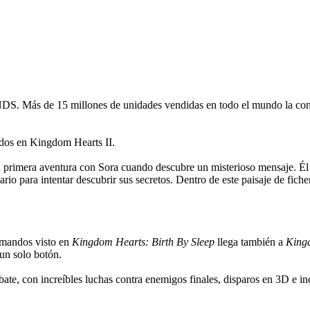
NDS. Más de 15 millones de unidades vendidas en todo el mundo la conv
ridos en Kingdom Hearts II.
su primera aventura con Sora cuando descubre un misterioso mensaje. Él
 diario para intentar descubrir sus secretos. Dentro de este paisaje de f
omandos visto en
Kingdom Hearts: Birth By Sleep
llega también a
King
un solo botón.
bate, con increíbles luchas contra enemigos finales, disparos en 3D e