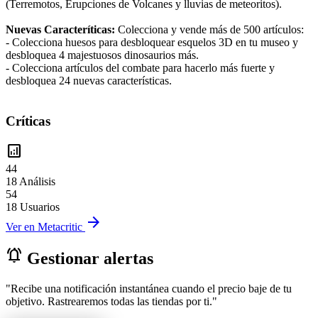
(Terremotos, Erupciones de Volcanes y lluvias de meteoritos).
Nuevas Caracteríticas:
Colecciona y vende más de 500 artículos:
- Colecciona huesos para desbloquear esquelos 3D en tu museo y
desbloquea 4 majestuosos dinosaurios más.
- Colecciona artículos del combate para hacerlo más fuerte y
desbloquea 24 nuevas características.
Críticas
analytics
44
18 Análisis
54
18 Usuarios
arrow_forward
Ver en Metacritic
notifications_active
Gestionar alertas
"Recibe una notificación instantánea cuando el precio baje de tu
objetivo. Rastrearemos todas las tiendas por ti."