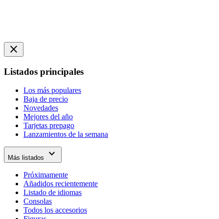
close
Listados principales
Los más populares
Baja de precio
Novedades
Mejores del año
Tarjetas prepago
Lanzamientos de la semana
expand_more
Más listados
Próximamente
Añadidos recientemente
Listado de idiomas
Consolas
Todos los accesorios
Figuras