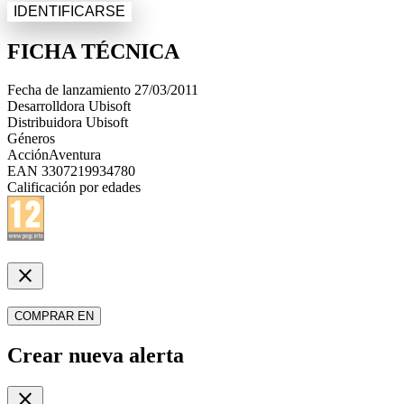
IDENTIFICARSE
FICHA TÉCNICA
Fecha de lanzamiento
27/03/2011
Desarrolldora
Ubisoft
Distribuidora
Ubisoft
Géneros
Acción
Aventura
EAN
3307219934780
Calificación por edades
close
COMPRAR EN
Crear nueva alerta
close