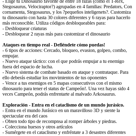
- Elige tu Dinosaurio favorite de entre 18 razas (como el T-Rex,
Stegosaurus, Velociraptor?) agrupadas en 4 familias: Predators, Con
cornamenta, Stegosaurus, y los ?pequeños inteligenets?. Customiza
tu dinosaurio con hasta 30 colores diferentes y 6 rayas para hacerlo
más reconocible. Utiliza códigos desbloqueables para:
- Desbloquear criaturas
- Desbloquear 2 rayas más para customizar el dinosaurio
Ataques en tiempo real - Defiéndete cómo puedas!
- 6 tipos de acciones: Cercado, bloqueo, evasion, golpeo, combo,
empujar.
- Nuevo ataque táctico: con el que podrás empujar a tu enemigo
fuera del espacio de lucha.
- Nuevo sistema de combate basado en ataque y contrataque. Para
ello deberás estudiar los movimientos de tus oponentes
- Vence a tus enemigos en 5 mapas consecutivos con el mismo
dinosaurio para tener el status de Campeón!. Una vez hayas sido 4
veces Campeón, podrás enfrentarte al malvado Arkosaurus.
Exploración - Entra en el cataclismo de un mundo jurásico.
- Entra en el mundo Jurásico en un maravilloso 3D y siente la
spectacular era del caos
- Obten todo tipo de recompnsa al romper árboles y piedras.
- Colecciona huesos y otros artículos
- Sumérgete en el cataclismo y enfréntate a 3 desastres diferentes