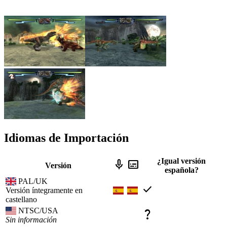
Idiomas de Importación
¿Igual versión
mic
subtitles
Versión
española?
PAL/UK
check
Versión íntegramente en
castellano
NTSC/USA
question_mark
Sin información