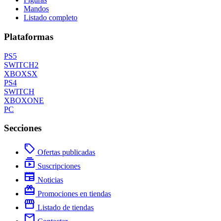
Mandos
Listado completo
Plataformas
PS5
SWITCH2
XBOXSX
PS4
SWITCH
XBOXONE
PC
Secciones
local_offer
Ofertas publicadas
subscriptions
Suscripciones
newspaper
Noticias
redeem
Promociones en tiendas
storefront
Listado de tiendas
mail