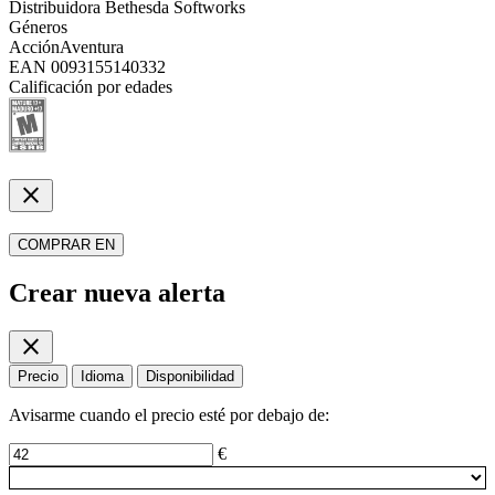
Distribuidora
Bethesda Softworks
Géneros
Acción
Aventura
EAN
0093155140332
Calificación por edades
close
COMPRAR EN
Crear nueva alerta
close
Precio
Idioma
Disponibilidad
Avisarme cuando el precio esté por debajo de:
€