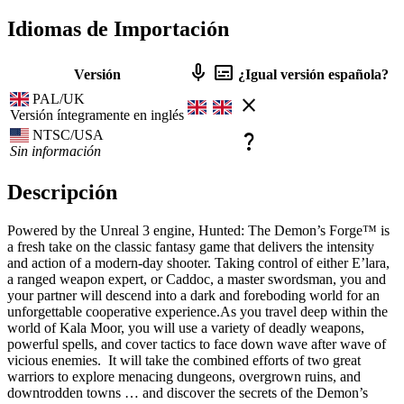
Idiomas de Importación
mic
subtitles
Versión
¿Igual versión española?
PAL/UK
close
Versión íntegramente en inglés
NTSC/USA
question_mark
Sin información
Descripción
Powered by the Unreal 3 engine, Hunted: The Demon’s Forge™ is
a fresh take on the classic fantasy game that delivers the intensity
and action of a modern-day shooter. Taking control of either E’lara,
a ranged weapon expert, or Caddoc, a master swordsman, you and
your partner will descend into a dark and foreboding world for an
unforgettable cooperative experience.As you travel deep within the
world of Kala Moor, you will use a variety of deadly weapons,
powerful spells, and cover tactics to face down wave after wave of
vicious enemies. It will take the combined efforts of two great
warriors to explore menacing dungeons, overgrown ruins, and
downtrodden towns … and discover the secrets of the Demon’s