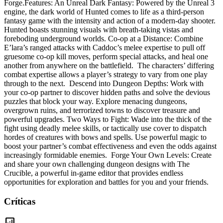
Forge.Features: An Unreal Dark Fantasy: Powered by the Unreal 3
engine, the dark world of Hunted comes to life as a third-person
fantasy game with the intensity and action of a modern-day shooter.
Hunted boasts stunning visuals with breath-taking vistas and
foreboding underground worlds. Co-op at a Distance: Combine
E’lara’s ranged attacks with Caddoc’s melee expertise to pull off
gruesome co-op kill moves, perform special attacks, and heal one
another from anywhere on the battlefield. The characters’ differing
combat expertise allows a player’s strategy to vary from one play
through to the next. Descend into Dungeon Depths: Work with
your co-op partner to discover hidden paths and solve the devious
puzzles that block your way. Explore menacing dungeons,
overgrown ruins, and terrorized towns to discover treasure and
powerful upgrades. Two Ways to Fight: Wade into the thick of the
fight using deadly melee skills, or tactically use cover to dispatch
hordes of creatures with bows and spells. Use powerful magic to
boost your partner’s combat effectiveness and even the odds against
increasingly formidable enemies. Forge Your Own Levels: Create
and share your own challenging dungeon designs with The
Crucible, a powerful in-game editor that provides endless
opportunities for exploration and battles for you and your friends.
Críticas
analytics