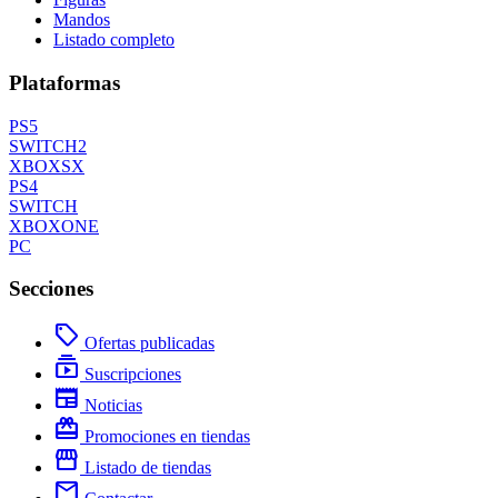
Mandos
Listado completo
Plataformas
PS5
SWITCH2
XBOXSX
PS4
SWITCH
XBOXONE
PC
Secciones
local_offer
Ofertas publicadas
subscriptions
Suscripciones
newspaper
Noticias
redeem
Promociones en tiendas
storefront
Listado de tiendas
mail