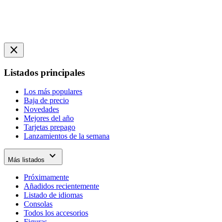
close
Listados principales
Los más populares
Baja de precio
Novedades
Mejores del año
Tarjetas prepago
Lanzamientos de la semana
expand_more
Más listados
Próximamente
Añadidos recientemente
Listado de idiomas
Consolas
Todos los accesorios
Figuras