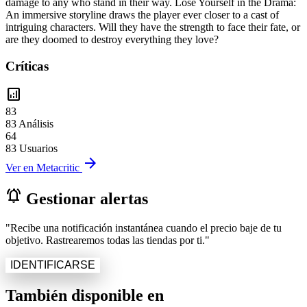
damage to any who stand in their way. Lose Yourself in the Drama:
An immersive storyline draws the player ever closer to a cast of
intriguing characters. Will they have the strength to face their fate, or
are they doomed to destroy everything they love?
Críticas
analytics
83
83 Análisis
64
83 Usuarios
arrow_forward
Ver en Metacritic
notifications_active
Gestionar alertas
"Recibe una notificación instantánea cuando el precio baje de tu
objetivo. Rastrearemos todas las tiendas por ti."
IDENTIFICARSE
También disponible en