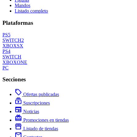
Mandos
Listado completo
Plataformas
PS5
SWITCH2
XBOXSX
PS4
SWITCH
XBOXONE
PC
Secciones
local_offer
Ofertas publicadas
subscriptions
Suscripciones
newspaper
Noticias
redeem
Promociones en tiendas
storefront
Listado de tiendas
mail