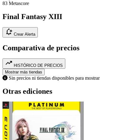
83
Metascore
Final Fantasy XIII
notification_add
Crear Alerta
Comparativa de precios
trending_up
HISTÓRICO DE PRECIOS
Mostrar más tiendas
Sin precios ni tiendas disponibles para mostrar
Otras ediciones