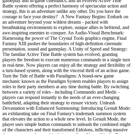
gameplay and in-game cinematics, and an evolved Active Time
Battle system offering a perfect harmony of spectacular action and
strategy, this is an adventure unlike any other. Do you have the
courage to face your destiny? A New Fantasy Begins: Embark on
an adventure beyond your wildest dreams - packed with
breathtaking environments to explore, unique allies to befriend, and
awe-inspiring enemies to conquer. An Audio-Visual Benchmark:
Harnessing the power of The Crystal Tools graphics engine, Final
Fantasy XIII pushes the boundaries of high-definition cinematic
presentation, sound and gameplay. A Unity of Speed and Strategy:
The familiar Active Time Battle system has evolved, granting
players the freedom to execute numerous commands in a single turn
in real-time. Now players can enjoy all the strategy and flexibility of
a turn-based system, along with the visceral thrill of an action game.
Turn the Tide of Battle with Paradigms: A brand-new game
mechanic known as the Paradigm System enables players to assign
roles to their party members at any time during battle. By switching
between a variety of roles - including Commando and Medic -
players can respond instantly to the needs of an ever-changing
battlefield, adapting their strategy to ensure victory. Unleash
Devastation with Enhanced Summoning: Introducing Gestalt Mode:
an exhilarating take on Final Fantasy's trademark summon system
that elevates the action to a whole new level. In Gestalt Mode, the
player uses simple button commands to unleash the combined might
of the characters and their transformed Eidolons, inflicting massive