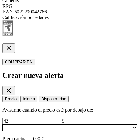
Géneros
RPG
EAN
5021290042766
Calificación por edades
close
COMPRAR EN
Crear nueva alerta
close
Precio
Idioma
Disponibilidad
Avisarme cuando el precio esté por debajo de:
€
Precio actual
:
0.00 €