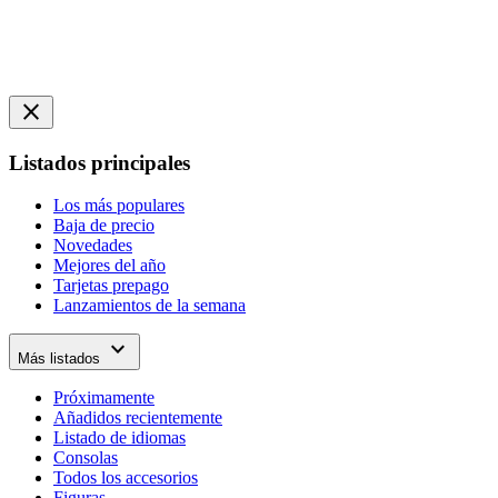
close
Listados principales
Los más populares
Baja de precio
Novedades
Mejores del año
Tarjetas prepago
Lanzamientos de la semana
expand_more
Más listados
Próximamente
Añadidos recientemente
Listado de idiomas
Consolas
Todos los accesorios
Figuras