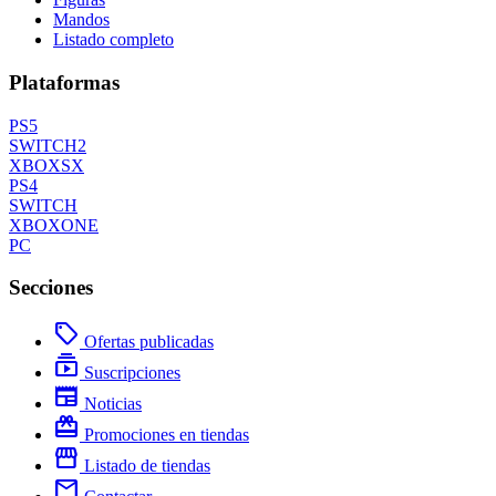
Mandos
Listado completo
Plataformas
PS5
SWITCH2
XBOXSX
PS4
SWITCH
XBOXONE
PC
Secciones
local_offer
Ofertas publicadas
subscriptions
Suscripciones
newspaper
Noticias
redeem
Promociones en tiendas
storefront
Listado de tiendas
mail