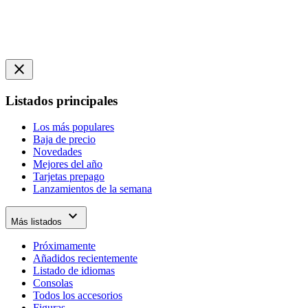
close
Listados principales
Los más populares
Baja de precio
Novedades
Mejores del año
Tarjetas prepago
Lanzamientos de la semana
expand_more
Más listados
Próximamente
Añadidos recientemente
Listado de idiomas
Consolas
Todos los accesorios
Figuras