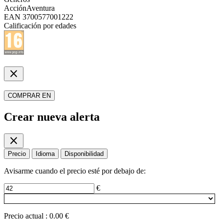
Acción
Aventura
EAN
3700577001222
Calificación por edades
close
COMPRAR EN
Crear nueva alerta
close
Precio
Idioma
Disponibilidad
Avisarme cuando el precio esté por debajo de:
€
Precio actual
:
0.00 €