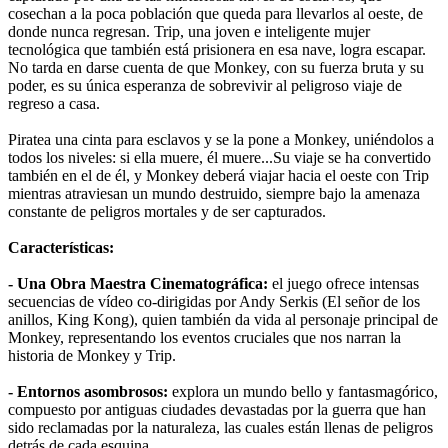
cosechan a la poca población que queda para llevarlos al oeste, de
donde nunca regresan. Trip, una joven e inteligente mujer
tecnológica que también está prisionera en esa nave, logra escapar.
No tarda en darse cuenta de que Monkey, con su fuerza bruta y su
poder, es su única esperanza de sobrevivir al peligroso viaje de
regreso a casa.
Piratea una cinta para esclavos y se la pone a Monkey, uniéndolos a
todos los niveles: si ella muere, él muere...Su viaje se ha convertido
también en el de él, y Monkey deberá viajar hacia el oeste con Trip
mientras atraviesan un mundo destruido, siempre bajo la amenaza
constante de peligros mortales y de ser capturados.
Características:
- Una Obra Maestra Cinematográfica:
el juego ofrece intensas
secuencias de vídeo co-dirigidas por Andy Serkis (El señor de los
anillos, King Kong), quien también da vida al personaje principal de
Monkey, representando los eventos cruciales que nos narran la
historia de Monkey y Trip.
- Entornos asombrosos:
explora un mundo bello y fantasmagórico,
compuesto por antiguas ciudades devastadas por la guerra que han
sido reclamadas por la naturaleza, las cuales están llenas de peligros
detrás de cada esquina.