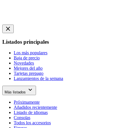
close
Listados principales
Los más populares
Baja de precio
Novedades
Mejores del año
Tarjetas prepago
Lanzamientos de la semana
expand_more
Más listados
Próximamente
Añadidos recientemente
Listado de idiomas
Consolas
Todos los accesorios
Figuras