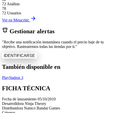
72 Análisis
78
72 Usuarios
arrow_forward
Ver en Metacritic
notifications_active
Gestionar alertas
"Recibe una notificación instantánea cuando el precio baje de tu
objetivo. Rastrearemos todas las tiendas por ti."
IDENTIFICARSE
También disponible en
PlayStation 3
FICHA TÉCNICA
Fecha de lanzamiento
05/10/2010
Desarrolldora
Ninja Theory
Distribuidora
Namco Bandai Games
Géneros