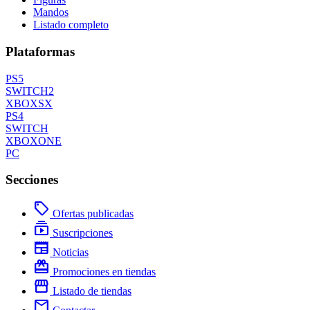
Mandos
Listado completo
Plataformas
PS5
SWITCH2
XBOXSX
PS4
SWITCH
XBOXONE
PC
Secciones
local_offer
Ofertas publicadas
subscriptions
Suscripciones
newspaper
Noticias
redeem
Promociones en tiendas
storefront
Listado de tiendas
mail