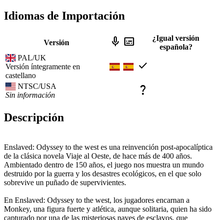
Idiomas de Importación
¿Igual versión
mic
subtitles
Versión
española?
PAL/UK
check
Versión íntegramente en
castellano
NTSC/USA
question_mark
Sin información
Descripción
Enslaved: Odyssey to the west es una reinvención post-apocalíptica
de la clásica novela Viaje al Oeste, de hace más de 400 años.
Ambientado dentro de 150 años, el juego nos muestra un mundo
destruido por la guerra y los desastres ecológicos, en el que solo
sobrevive un puñado de supervivientes.
En Enslaved: Odyssey to the west, los jugadores encarnan a
Monkey, una figura fuerte y atlética, aunque solitaria, quien ha sido
capturado por una de las misteriosas naves de esclavos, que