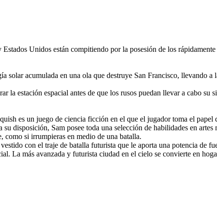
 y Estados Unidos están compitiendo por la posesión de los rápidament
gía solar acumulada en una ola que destruye San Francisco, llevando a l
 la estación espacial antes de que los rusos puedan llevar a cabo su s
anquish es un juego de ciencia ficción en el que el jugador toma el pape
a su disposición, Sam posee toda una selección de habilidades en artes 
e, como si irrumpieras en medio de una batalla.
estido con el traje de batalla futurista que le aporta una potencia de 
al. La más avanzada y futurista ciudad en el cielo se convierte en hogar