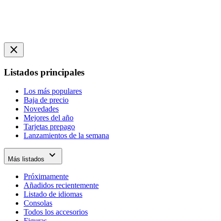
close
Listados principales
Los más populares
Baja de precio
Novedades
Mejores del año
Tarjetas prepago
Lanzamientos de la semana
expand_more
Más listados
Próximamente
Añadidos recientemente
Listado de idiomas
Consolas
Todos los accesorios
Figuras