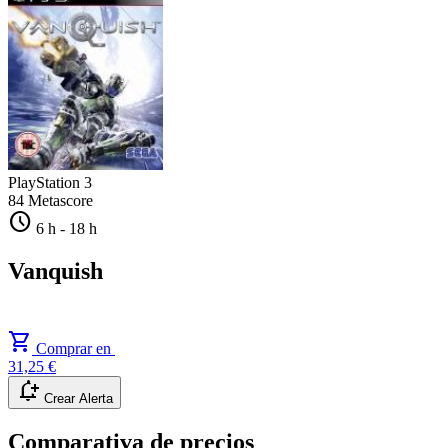
PlayStation 3
84
Metascore
schedule
6 h
-
18 h
Vanquish
shopping_cart
Comprar en
31,25 €
notification_add
Crear Alerta
Comparativa de precios