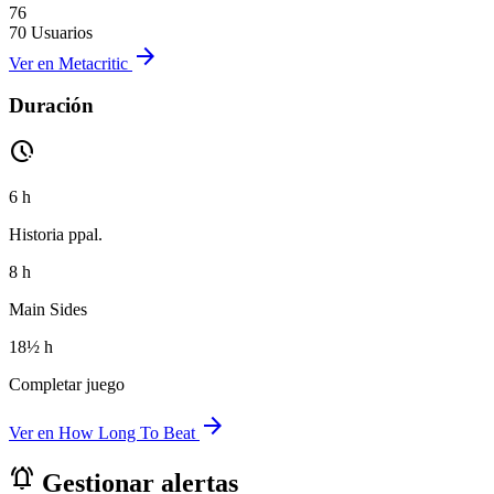
76
70 Usuarios
arrow_forward
Ver en Metacritic
Duración
pace
6 h
Historia ppal.
8 h
Main Sides
18½ h
Completar juego
arrow_forward
Ver en How Long To Beat
notifications_active
Gestionar alertas