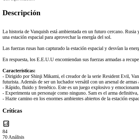
Descripción
La historia de Vanquish está ambientada en un futuro cercano. Rusia
una estación espacial para aprovechar la energía del sol.
Las fuerzas rusas han capturado la estación espacial y desvían la ener
En respuesta, los E.E.U.U encomiendan sus fuerzas armadas a recuperar
Características:
- Dirigido por Shinji Mikami, el creador de la serie Resident Evil, V
futurista. Además de ser un luchador versátil con un arsenal de armas 
- Rápido, fluido y frenético. Este es un juego explosivo y emocionant
- Experimenta un personaje como ninguno. Sam es el arma definitiva, v
- Hazte camino en los enormes ambientes abiertos de la estación espaci
Críticas
analytics
84
70 Análisis