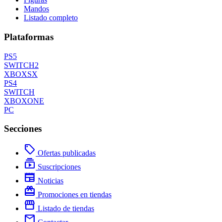
Mandos
Listado completo
Plataformas
PS5
SWITCH2
XBOXSX
PS4
SWITCH
XBOXONE
PC
Secciones
local_offer
Ofertas publicadas
subscriptions
Suscripciones
newspaper
Noticias
redeem
Promociones en tiendas
storefront
Listado de tiendas
mail