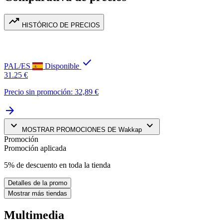
trending_up
HISTÓRICO DE PRECIOS
check
PAL/ES
Disponible
31.25 €
Precio sin promoción: 32,89 €
arrow_forward
keyboard_arrow_down
keyboard_arrow_down
MOSTRAR PROMOCIONES DE Wakkap
Promoción
Promoción aplicada
5% de descuento en toda la tienda
Detalles de la promo
Mostrar más tiendas
Multimedia