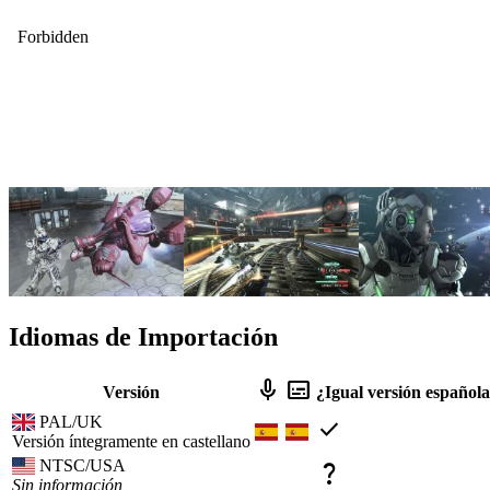
Idiomas de Importación
mic
subtitles
Versión
¿Igual versión español
PAL/UK
check
Versión íntegramente en castellano
NTSC/USA
question_mark
Sin información