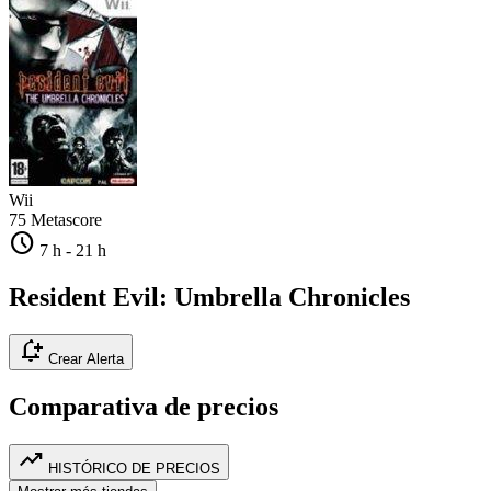
Wii
75
Metascore
schedule
7 h
-
21 h
Resident Evil: Umbrella Chronicles
notification_add
Crear Alerta
Comparativa de precios
trending_up
HISTÓRICO DE PRECIOS