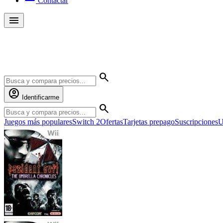
Contactar
menu
Yambalú
search
account_circle
Identificarme
search
Juegos más populares
Switch 2
Ofertas
Tarjetas prepago
Suscripciones
U