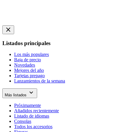
close
Listados principales
Los más populares
Baja de precio
Novedades
Mejores del año
Tarjetas prepago
Lanzamientos de la semana
expand_more
Más listados
Próximamente
Añadidos recientemente
Listado de idiomas
Consolas
Todos los accesorios
Figuras