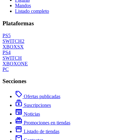
Mandos
Listado completo
Plataformas
PS5
SWITCH2
XBOXSX
PS4
SWITCH
XBOXONE
PC
Secciones
local_offer
Ofertas publicadas
subscriptions
Suscripciones
newspaper
Noticias
redeem
Promociones en tiendas
storefront
Listado de tiendas
mail