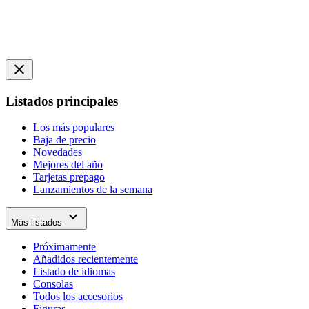
close
Listados principales
Los más populares
Baja de precio
Novedades
Mejores del año
Tarjetas prepago
Lanzamientos de la semana
expand_more
Más listados
Próximamente
Añadidos recientemente
Listado de idiomas
Consolas
Todos los accesorios
Figuras