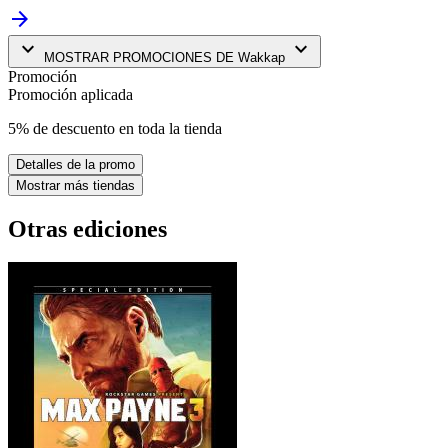
arrow_forward
keyboard_arrow_down
keyboard_arrow_down
MOSTRAR PROMOCIONES DE Wakkap
Promoción
Promoción aplicada
5% de descuento en toda la tienda
Detalles de la promo
Mostrar más tiendas
Otras ediciones