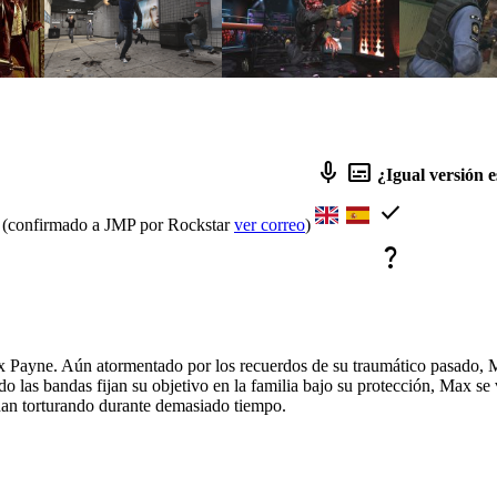
mic
subtitles
¿Igual versión 
check
ola (confirmado a JMP por Rockstar
ver correo
)
question_mark
x Payne. Aún atormentado por los recuerdos de su traumático pasado, M
o las bandas fijan su objetivo en la familia bajo su protección, Max se 
 han torturando durante demasiado tiempo.