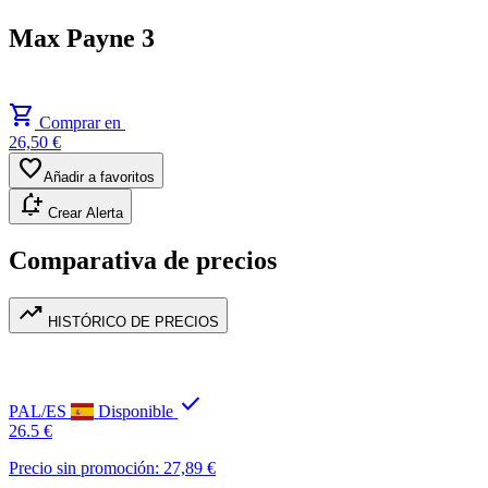
Max Payne 3
shopping_cart
Comprar en
26,50 €
favorite
Añadir a favoritos
notification_add
Crear Alerta
Comparativa de precios
trending_up
HISTÓRICO DE PRECIOS
check
PAL/ES
Disponible
26.5 €
Precio sin promoción: 27,89 €