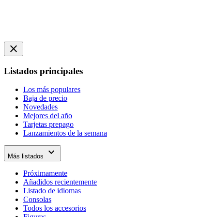
close
Listados principales
Los más populares
Baja de precio
Novedades
Mejores del año
Tarjetas prepago
Lanzamientos de la semana
expand_more
Más listados
Próximamente
Añadidos recientemente
Listado de idiomas
Consolas
Todos los accesorios
Figuras