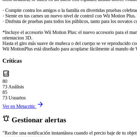
· Compite contra los amigos o la familia en divertidas pruebas celebra
· Siente en tus carnes un nuevo nivel de control con Wii Motion Plus
· Disfruta de pruebas para todos los públicos, tanto para los novatos 
*Incluye el accesorio Wii Motion Plus: el nuevo accesorio para el ma
orientacion 3D.
Hasta el giro más suave de muñeca o del cuerpo se ve reproducido con e
Wii MotionPlus está diseñado para acoplarse fácilmente al mando de 
Críticas
analytics
80
73 Análisis
85
73 Usuarios
arrow_forward
Ver en Metacritic
notifications_active
Gestionar alertas
"Recibe una notificación instantánea cuando el precio baje de tu objeti