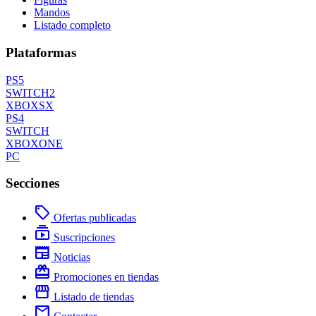
Mandos
Listado completo
Plataformas
PS5
SWITCH2
XBOXSX
PS4
SWITCH
XBOXONE
PC
Secciones
local_offer
Ofertas publicadas
subscriptions
Suscripciones
newspaper
Noticias
redeem
Promociones en tiendas
storefront
Listado de tiendas
mail