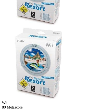
Wii
80
Metascore