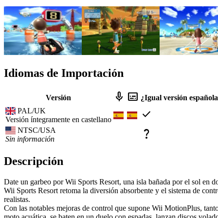
Idiomas de Importación
mic
subtitles
Versión
¿Igual versión español
PAL/UK
check
Versión íntegramente en castellano
NTSC/USA
question_mark
Sin información
Descripción
Date un garbeo por Wii Sports Resort, una isla bañada por el sol en 
Wii Sports Resort retoma la diversión absorbente y el sistema de contr
realistas.
Con las notables mejoras de control que supone Wii MotionPlus, tanto
moto acuática, se baten en un duelo con espadas, lanzan discos vola