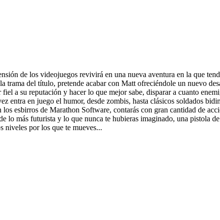
sión de los videojuegos revivirá en una nueva aventura en la que tendrá
 trama del título, pretende acabar con Matt ofreciéndole un nuevo desa
 fiel a su reputación y hacer lo que mejor sabe, disparar a cuanto enemi
ez entra en juego el humor, desde zombis, hasta clásicos soldados bidi
n los esbirros de Marathon Software, contarás con gran cantidad de acc
de lo más futurista y lo que nunca te hubieras imaginado, una pistola d
s niveles por los que te mueves...