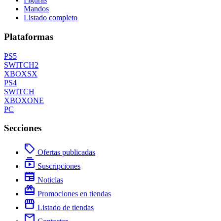
Mandos
Listado completo
Plataformas
PS5
SWITCH2
XBOXSX
PS4
SWITCH
XBOXONE
PC
Secciones
local_offer
Ofertas publicadas
subscriptions
Suscripciones
newspaper
Noticias
redeem
Promociones en tiendas
storefront
Listado de tiendas
mail