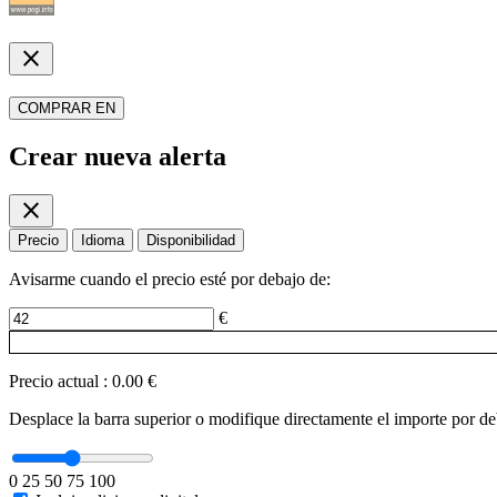
close
COMPRAR EN
Crear nueva alerta
close
Precio
Idioma
Disponibilidad
Avisarme cuando el precio esté por debajo de:
€
Precio actual
:
0.00 €
Desplace la barra superior o modifique directamente el importe por deba
0
25
50
75
100