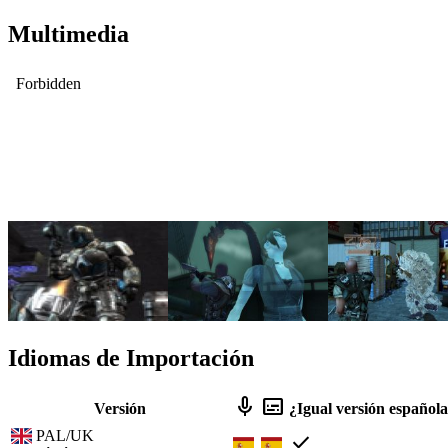
Multimedia
Idiomas de Importación
mic
subtitles
Versión
¿Igual versión español
PAL/UK
check