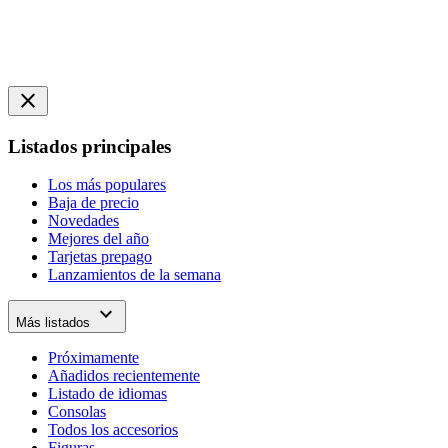
close
Listados principales
Los más populares
Baja de precio
Novedades
Mejores del año
Tarjetas prepago
Lanzamientos de la semana
expand_more
Más listados
Próximamente
Añadidos recientemente
Listado de idiomas
Consolas
Todos los accesorios
Figuras