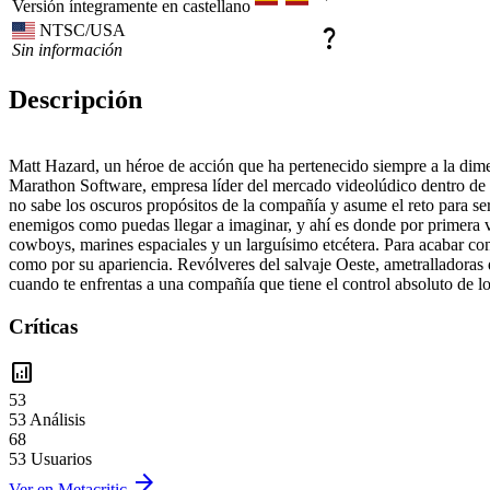
Versión íntegramente en castellano
NTSC/USA
question_mark
Sin información
Descripción
Matt Hazard, un héroe de acción que ha pertenecido siempre a la dimen
Marathon Software, empresa líder del mercado videolúdico dentro de la
no sabe los oscuros propósitos de la compañía y asume el reto para ser
enemigos como puedas llegar a imaginar, y ahí es donde por primera v
cowboys, marines espaciales y un larguísimo etcétera. Para acabar co
como por su apariencia. Revólveres del salvaje Oeste, ametralladoras 
cuando te enfrentas a una compañía que tiene el control absoluto de lo
Críticas
analytics
53
53 Análisis
68
53 Usuarios
arrow_forward
Ver en Metacritic