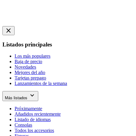
close
Listados principales
Los más populares
Baja de precio
Novedades
Mejores del año
Tarjetas prepago
Lanzamientos de la semana
expand_more
Más listados
Próximamente
Añadidos recientemente
Listado de idiomas
Consolas
Todos los accesorios
Figuras