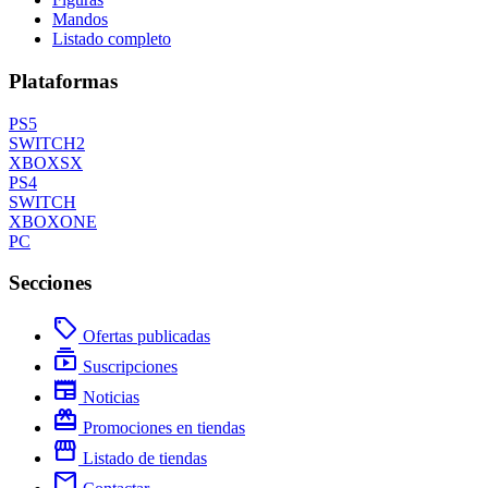
Mandos
Listado completo
Plataformas
PS5
SWITCH2
XBOXSX
PS4
SWITCH
XBOXONE
PC
Secciones
local_offer
Ofertas publicadas
subscriptions
Suscripciones
newspaper
Noticias
redeem
Promociones en tiendas
storefront
Listado de tiendas
mail