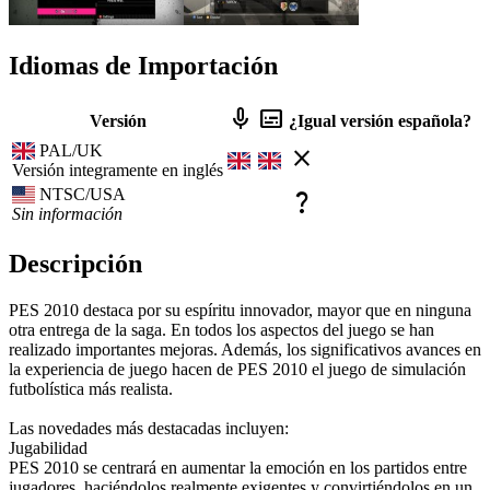
Idiomas de Importación
mic
subtitles
Versión
¿Igual versión española?
PAL/UK
close
Versión integramente en inglés
NTSC/USA
question_mark
Sin información
Descripción
PES 2010 destaca por su espíritu innovador, mayor que en ninguna
otra entrega de la saga. En todos los aspectos del juego se han
realizado importantes mejoras. Además, los significativos avances en
la experiencia de juego hacen de PES 2010 el juego de simulación
futbolística más realista.
Las novedades más destacadas incluyen:
Jugabilidad
PES 2010 se centrará en aumentar la emoción en los partidos entre
jugadores, haciéndolos realmente exigentes y convirtiéndolos en un