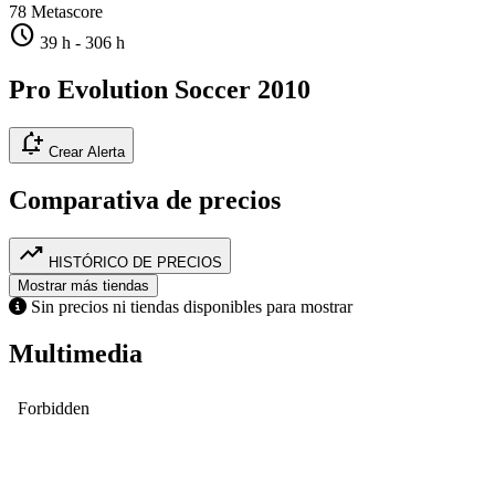
78
Metascore
schedule
39 h
-
306 h
Pro Evolution Soccer 2010
notification_add
Crear Alerta
Comparativa de precios
trending_up
HISTÓRICO DE PRECIOS
Mostrar más tiendas
Sin precios ni tiendas disponibles para mostrar
Multimedia