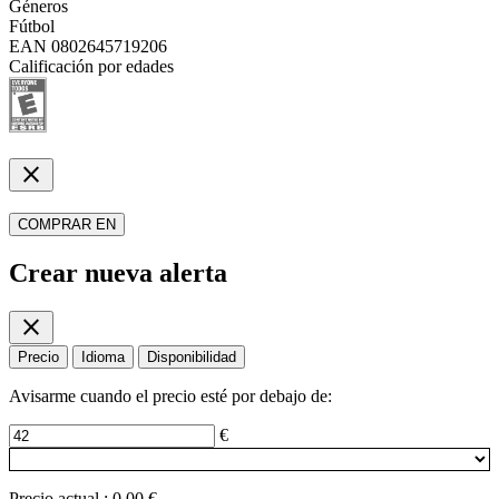
Géneros
Fútbol
EAN
0802645719206
Calificación por edades
close
COMPRAR EN
Crear nueva alerta
close
Precio
Idioma
Disponibilidad
Avisarme cuando el precio esté por debajo de:
€
Precio actual
:
0.00 €