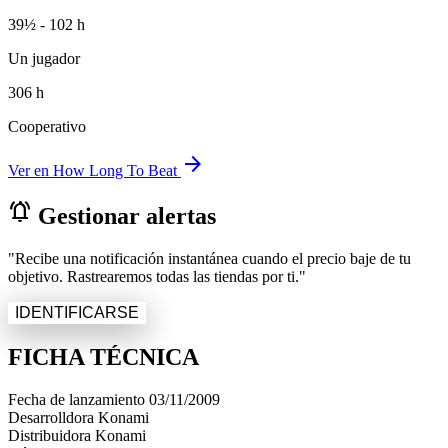
39½ - 102 h
Un jugador
306 h
Cooperativo
arrow_forward
Ver en How Long To Beat
notifications_active
Gestionar alertas
"Recibe una notificación instantánea cuando el precio baje de tu
objetivo. Rastrearemos todas las tiendas por ti."
IDENTIFICARSE
FICHA TÉCNICA
Fecha de lanzamiento
03/11/2009
Desarrolldora
Konami
Distribuidora
Konami