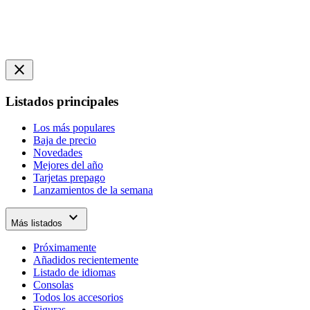
close
Listados principales
Los más populares
Baja de precio
Novedades
Mejores del año
Tarjetas prepago
Lanzamientos de la semana
expand_more
Más listados
Próximamente
Añadidos recientemente
Listado de idiomas
Consolas
Todos los accesorios
Figuras