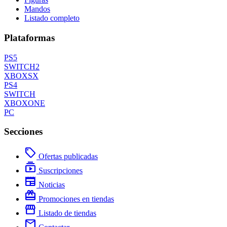
Mandos
Listado completo
Plataformas
PS5
SWITCH2
XBOXSX
PS4
SWITCH
XBOXONE
PC
Secciones
local_offer
Ofertas publicadas
subscriptions
Suscripciones
newspaper
Noticias
redeem
Promociones en tiendas
storefront
Listado de tiendas
mail