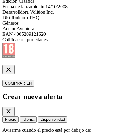
Edición
Classics
Fecha de lanzamiento
14/10/2008
Desarrolldora
Volition Inc.
Distribuidora
THQ
Géneros
Acción
Aventura
EAN
4005209121620
Calificación por edades
close
COMPRAR EN
Crear nueva alerta
close
Precio
Idioma
Disponibilidad
Avisarme cuando el precio esté por debajo de: