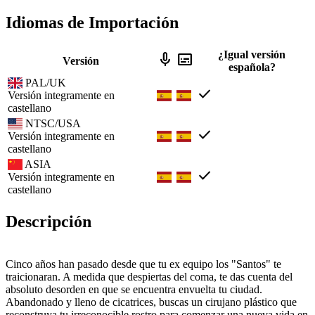
Idiomas de Importación
¿Igual versión
mic
subtitles
Versión
española?
PAL/UK
check
Versión integramente en
castellano
NTSC/USA
check
Versión integramente en
castellano
ASIA
check
Versión integramente en
castellano
Descripción
Cinco años han pasado desde que tu ex equipo los "Santos" te
traicionaran. A medida que despiertas del coma, te das cuenta del
absoluto desorden en que se encuentra envuelta tu ciudad.
Abandonado y lleno de cicatrices, buscas un cirujano plástico que
reconstruya tu irreconocible rostro para comenzar una nueva vida en