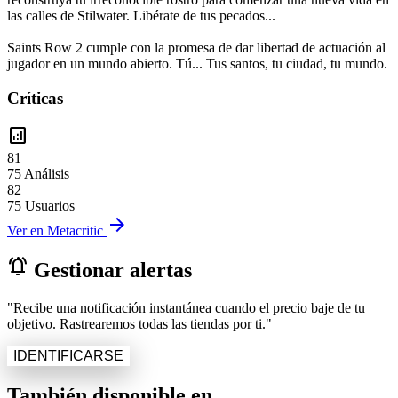
las calles de Stilwater. Libérate de tus pecados...
Saints Row 2 cumple con la promesa de dar libertad de actuación al
jugador en un mundo abierto. Tú... Tus santos, tu ciudad, tu mundo.
Críticas
analytics
81
75 Análisis
82
75 Usuarios
arrow_forward
Ver en Metacritic
notifications_active
Gestionar alertas
"Recibe una notificación instantánea cuando el precio baje de tu
objetivo. Rastrearemos todas las tiendas por ti."
IDENTIFICARSE
También disponible en