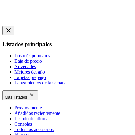
close
Listados principales
Los más populares
Baja de precio
Novedades
Mejores del año
Tarjetas prepago
Lanzamientos de la semana
expand_more
Más listados
Próximamente
Añadidos recientemente
Listado de idiomas
Consolas
Todos los accesorios
Figuras