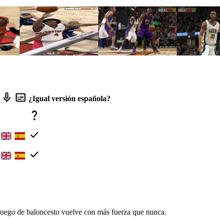
mic
subtitles
¿Igual versión española?
question_mark
check
check
juego de baloncesto vuelve con más fuerza que nunca.