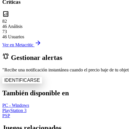
Críticas
analytics
82
46 Análisis
73
46 Usuarios
arrow_forward
Ver en Metacritic
notifications_active
Gestionar alertas
"Recibe una notificación instantánea cuando el precio baje de tu objeti
IDENTIFICARSE
También disponible en
PC - Windows
PlayStation 3
PSP
Juegos relacionados