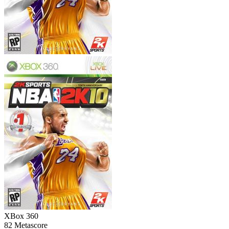
XBox 360
82
Metascore