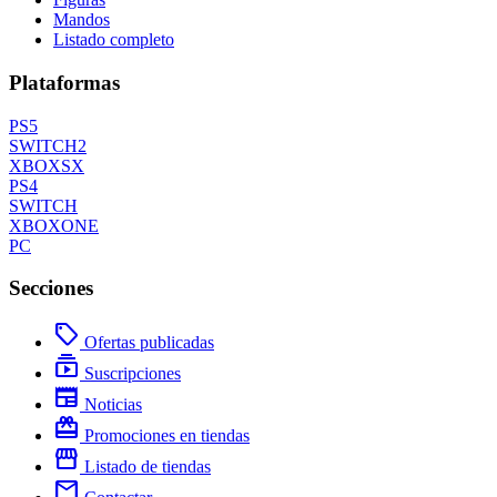
Mandos
Listado completo
Plataformas
PS5
SWITCH2
XBOXSX
PS4
SWITCH
XBOXONE
PC
Secciones
local_offer
Ofertas publicadas
subscriptions
Suscripciones
newspaper
Noticias
redeem
Promociones en tiendas
storefront
Listado de tiendas
mail