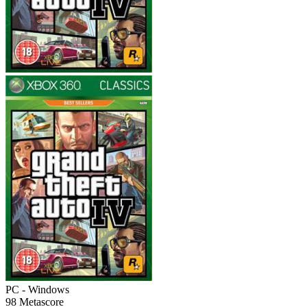
PC - Windows
98
Metascore