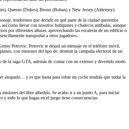
quin), Queens (Dukes), Bronx (Bohan) y New Jersey (Alderney).
onaje, tendremos que decidir en qué parte de la ciudad queremos
, así como llevar con nosotros botiquines y chalecos antibalas, aunque
nos por diferentes alturas, aprovechando las escaleras de un edificio o
sencillamente transportar a otros jugadores.
nny Petrovic. Petrovic te dejará un mensaje en el teléfono móvil,
planes, con misiones del tipo de: destruir la campaña electoral de un
go de la saga GTA, además de contar con un extenso y divertido modo
 ser atrapado… y es que hasta para robar un coche tendrás que sudar la
 misiones del libre albedrío. Se acabo ir a un punto A, para iniciar
es y todo lo que hagas en el juego tiene consecuencias.