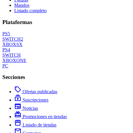
Mandos
Listado completo
Plataformas
PS5
SWITCH2
XBOXSX
PS4
SWITCH
XBOXONE
PC
Secciones
local_offer
Ofertas publicadas
subscriptions
Suscripciones
newspaper
Noticias
redeem
Promociones en tiendas
storefront
Listado de tiendas
mail