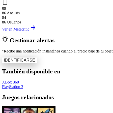
analytics
98
86 Análisis
84
86 Usuarios
arrow_forward
Ver en Metacritic
notifications_active
Gestionar alertas
"Recibe una notificación instantánea cuando el precio baje de tu objeti
IDENTIFICARSE
También disponible en
XBox 360
PlayStation 3
Juegos relacionados