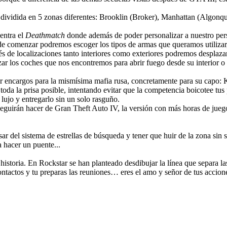
 dividida en 5 zonas diferentes: Brooklin (Broker), Manhattan (Algon
entra el
Deathmatch
donde además de poder personalizar a nuestro pers
s de comenzar podremos escoger los tipos de armas que queramos utilizar
és de localizaciones tanto interiores como exteriores podremos desplazar
ar los coches que nos encontremos para abrir fuego desde su interior o 
 encargos para la mismísima mafia rusa, concretamente para su capo: Ke
toda la prisa posible, intentando evitar que la competencia boicotee tus 
 lujo y entregarlo sin un solo rasguño.
eguirán hacer de Gran Theft Auto IV, la versión con más horas de jue
sar del sistema de estrellas de búsqueda y tener que huir de la zona sin
 hacer un puente...
istoria. En Rockstar se han planteado desdibujar la línea que separa las
ontactos y tu preparas las reuniones… eres el amo y señor de tus accion