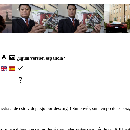
mic
subtitles
¿Igual versión española?
check
question_mark
diata de este videjuego por descarga! Sin envío, sin tiempo de espera,
orque a diferencia de las demás secuelas vistas después de GTA III, est