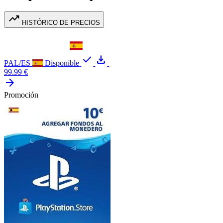
trending_up
HISTÓRICO DE PRECIOS
check
download
PAL/ES
Disponible
99.99 €
arrow_forward
Promoción