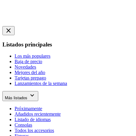
close
Listados principales
Los más populares
Baja de precio
Novedades
Mejores del año
Tarjetas prepago
Lanzamientos de la semana
expand_more
Más listados
Próximamente
Añadidos recientemente
Listado de idiomas
Consolas
Todos los accesorios
Figuras