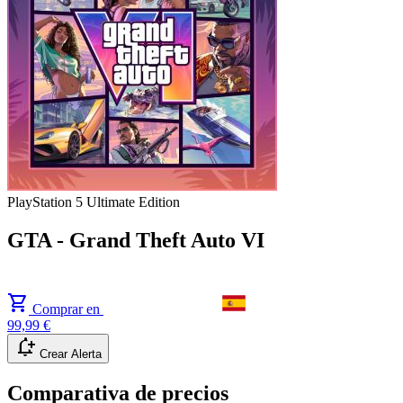
PlayStation 5
Ultimate Edition
GTA - Grand Theft Auto VI
shopping_cart
Comprar en
99,99 €
notification_add
Crear Alerta
Comparativa de precios