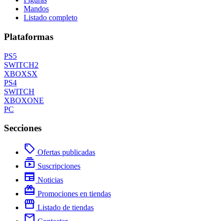
Mandos
Listado completo
Plataformas
PS5
SWITCH2
XBOXSX
PS4
SWITCH
XBOXONE
PC
Secciones
local_offer
Ofertas publicadas
subscriptions
Suscripciones
newspaper
Noticias
redeem
Promociones en tiendas
storefront
Listado de tiendas
mail