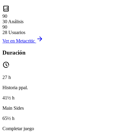
analytics
90
30 Análisis
90
28 Usuarios
arrow_forward
Ver en Metacritic
Duración
pace
27 h
Historia ppal.
41½ h
Main Sides
65½ h
Completar juego