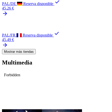
check
PAL/DE
Reserva disponible
45.26 €
arrow_forward
check
PAL/FR
Reserva disponible
45.49 €
arrow_forward
Mostrar más tiendas
Multimedia