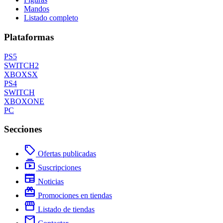
Mandos
Listado completo
Plataformas
PS5
SWITCH2
XBOXSX
PS4
SWITCH
XBOXONE
PC
Secciones
local_offer
Ofertas publicadas
subscriptions
Suscripciones
newspaper
Noticias
redeem
Promociones en tiendas
storefront
Listado de tiendas
mail