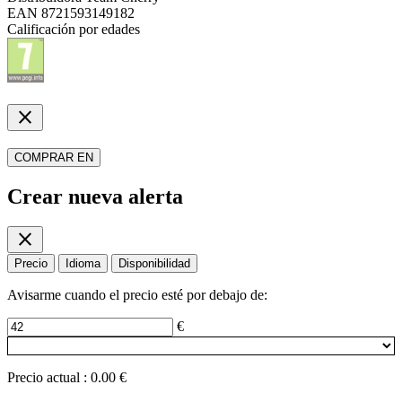
EAN
8721593149182
Calificación por edades
close
COMPRAR EN
Crear nueva alerta
close
Precio
Idioma
Disponibilidad
Avisarme cuando el precio esté por debajo de:
€
Precio actual
:
0.00 €