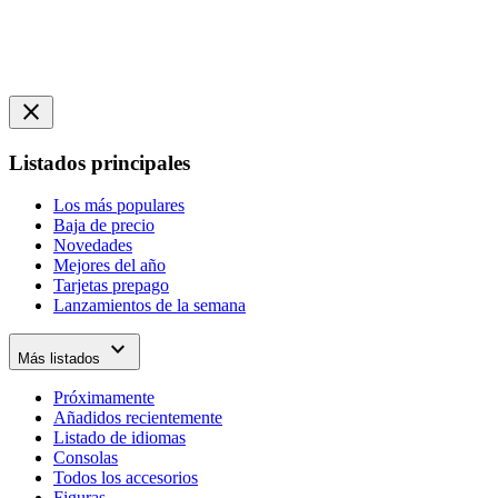
close
Listados principales
Los más populares
Baja de precio
Novedades
Mejores del año
Tarjetas prepago
Lanzamientos de la semana
expand_more
Más listados
Próximamente
Añadidos recientemente
Listado de idiomas
Consolas
Todos los accesorios
Figuras