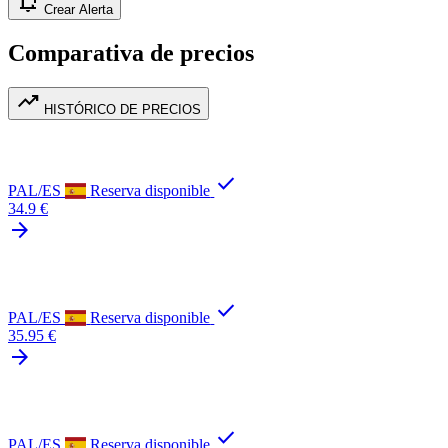
notification_add
Crear Alerta
Comparativa de precios
trending_up
HISTÓRICO DE PRECIOS
check
PAL/ES
Reserva disponible
34.9 €
arrow_forward
check
PAL/ES
Reserva disponible
35.95 €
arrow_forward
check
PAL/ES
Reserva disponible