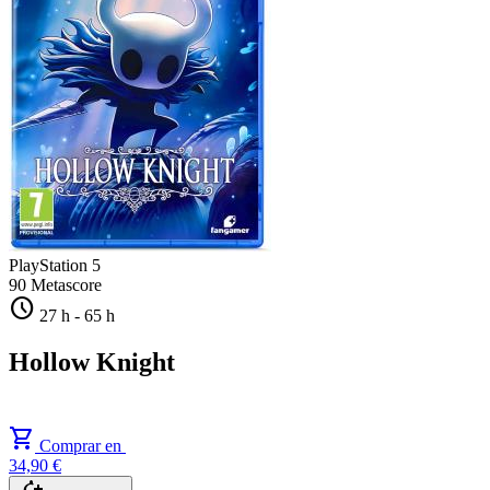
PlayStation 5
90
Metascore
schedule
27 h
-
65 h
Hollow Knight
shopping_cart
Comprar en
34,90 €