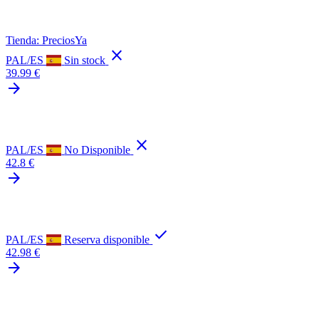
Tienda: PreciosYa
close
PAL/ES
Sin stock
39.99 €
arrow_forward
close
PAL/ES
No Disponible
42.8 €
arrow_forward
check
PAL/ES
Reserva disponible
42.98 €
arrow_forward