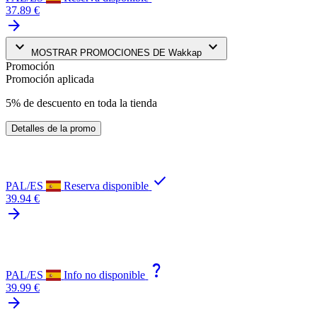
37.89 €
arrow_forward
keyboard_arrow_down
keyboard_arrow_down
MOSTRAR PROMOCIONES DE Wakkap
Promoción
Promoción aplicada
5% de descuento en toda la tienda
Detalles de la promo
check
PAL/ES
Reserva disponible
39.94 €
arrow_forward
question_mark
PAL/ES
Info no disponible
39.99 €
arrow_forward