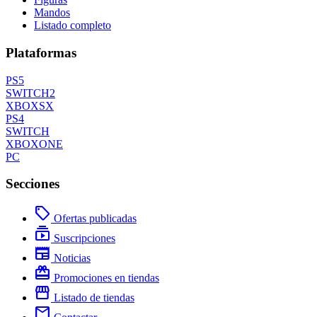
Mandos
Listado completo
Plataformas
PS5
SWITCH2
XBOXSX
PS4
SWITCH
XBOXONE
PC
Secciones
local_offer
Ofertas publicadas
subscriptions
Suscripciones
newspaper
Noticias
redeem
Promociones en tiendas
storefront
Listado de tiendas
mail