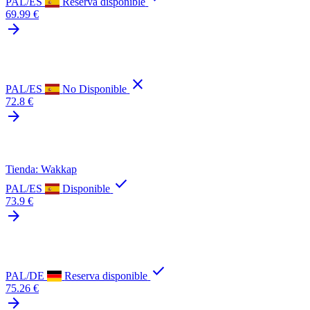
PAL/ES
Reserva disponible
69.99 €
arrow_forward
close
PAL/ES
No Disponible
72.8 €
arrow_forward
Tienda: Wakkap
check
PAL/ES
Disponible
73.9 €
arrow_forward
check
PAL/DE
Reserva disponible
75.26 €
arrow_forward