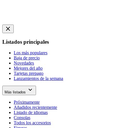
close
Listados principales
Los más populares
Baja de precio
Novedades
Mejores del año
Tarjetas prepago
Lanzamientos de la semana
expand_more
Más listados
Próximamente
Añadidos recientemente
Listado de idiomas
Consolas
Todos los accesorios
Figuras