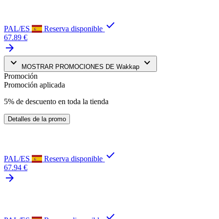
check
PAL/ES
Reserva disponible
67.89 €
arrow_forward
keyboard_arrow_down
keyboard_arrow_down
MOSTRAR PROMOCIONES DE Wakkap
Promoción
Promoción aplicada
5% de descuento en toda la tienda
Detalles de la promo
check
PAL/ES
Reserva disponible
67.94 €
arrow_forward
check