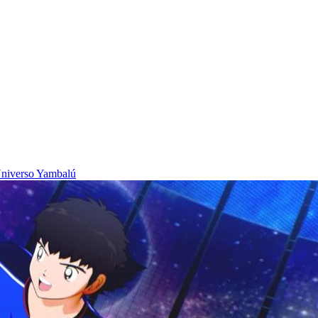
niverso Yambalú