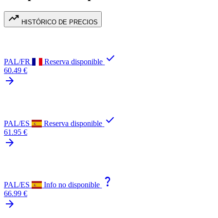
trending_up
HISTÓRICO DE PRECIOS
check
PAL/FR
Reserva disponible
60.49 €
arrow_forward
check
PAL/ES
Reserva disponible
61.95 €
arrow_forward
question_mark
PAL/ES
Info no disponible
66.99 €
arrow_forward