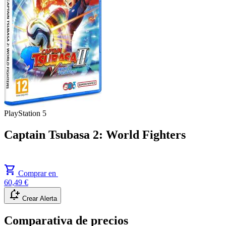
PlayStation 5
Captain Tsubasa 2: World Fighters
shopping_cart
Comprar en
60,49 €
notification_add
Crear Alerta
Comparativa de precios