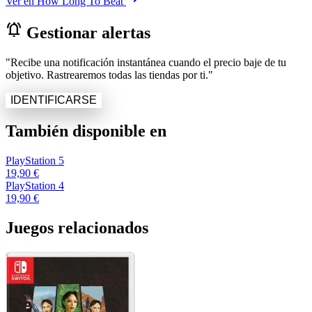
Ver en How Long To Beat
notifications_active
Gestionar alertas
"Recibe una notificación instantánea cuando el precio baje de tu
objetivo. Rastrearemos todas las tiendas por ti."
IDENTIFICARSE
También disponible en
PlayStation 5
19,90 €
PlayStation 4
19,90 €
Juegos relacionados