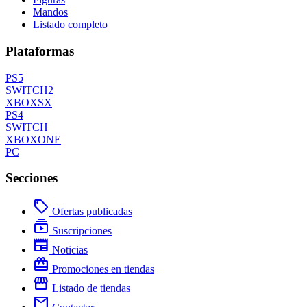
Mandos
Listado completo
Plataformas
PS5
SWITCH2
XBOXSX
PS4
SWITCH
XBOXONE
PC
Secciones
local_offer
Ofertas publicadas
subscriptions
Suscripciones
newspaper
Noticias
redeem
Promociones en tiendas
storefront
Listado de tiendas
mail