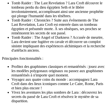
Tomb Raider : The Last Revelation ? Lara Croft découvre le
tombeau perdu du dieu égyptien Seth et le libère
involontairement, accomplissant ainsi une ancienne prophétie
qui plonge l'humanité dans les ténèbres.
Tomb Raider : Chronicles ? Suite aux événements de The
Last Revelation, Lara Croft est enterrée dans un tombeau
égyptien et présumée morte. À ses obsèques, ses proches se
remémorent les secrets de son passé.
Tomb Raider : The Angel of Darkness ? Accusée de meurtre,
Lara devient une fugitive en cavale et découvre un complot
sinistre impliquant des expériences alchimiques et la recherche
d'artéfacts anciens.
Principales fonctionnalités :
Profitez des graphismes classiques et remastérisés : jouez avec
les modèles polygonaux originaux ou passez aux graphismes
remastérisés à n'importe quel moment.
Voyagez aux quatre coins du monde : accompagnez Lara
Croft dans des lieux iconiques comme Le Caire, Rome, Paris
et bien plus encore !
Vivez les aventures les plus sombres de Lara : découvrez les
secrets du passé de Lara Croft et résolvez le mystère de sa
disparition.