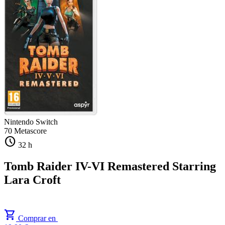
Nintendo Switch
70
Metascore
schedule
32 h
Tomb Raider IV-VI Remastered Starring
Lara Croft
shopping_cart
Comprar en