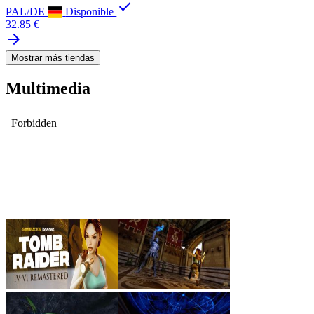
check
PAL/DE
Disponible
32.85 €
arrow_forward
Mostrar más tiendas
Multimedia