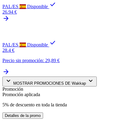
check
PAL/ES
Disponible
26.94 €
arrow_forward
check
PAL/ES
Disponible
28.4 €
Precio sin promoción: 29,89 €
arrow_forward
keyboard_arrow_down
keyboard_arrow_down
MOSTRAR PROMOCIONES DE Wakkap
Promoción
Promoción aplicada
5% de descuento en toda la tienda
Detalles de la promo