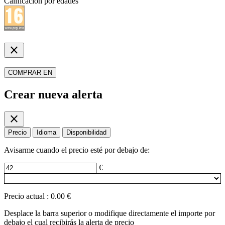
Calificación por edades
close
COMPRAR EN
Crear nueva alerta
close
Precio
Idioma
Disponibilidad
Avisarme cuando el precio esté por debajo de:
€
Precio actual
:
0.00 €
Desplace la barra superior o modifique directamente el importe por
debajo el cual recibirás la alerta de precio