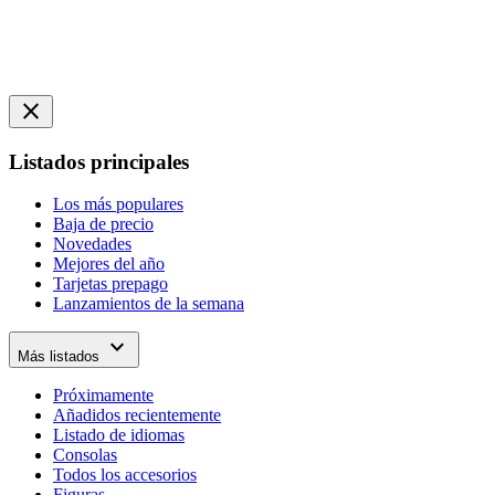
close
Listados principales
Los más populares
Baja de precio
Novedades
Mejores del año
Tarjetas prepago
Lanzamientos de la semana
expand_more
Más listados
Próximamente
Añadidos recientemente
Listado de idiomas
Consolas
Todos los accesorios
Figuras