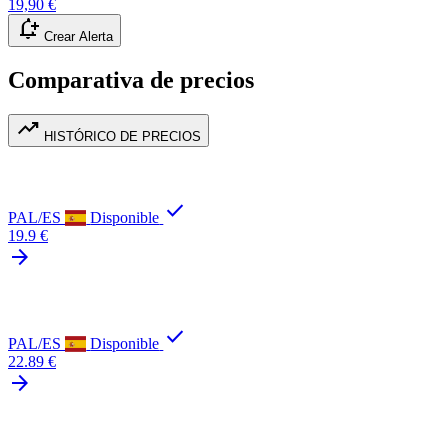
19,90 €
notification_add
Crear Alerta
Comparativa de precios
trending_up
HISTÓRICO DE PRECIOS
check
PAL/ES
Disponible
19.9 €
arrow_forward
check
PAL/ES
Disponible
22.89 €
arrow_forward