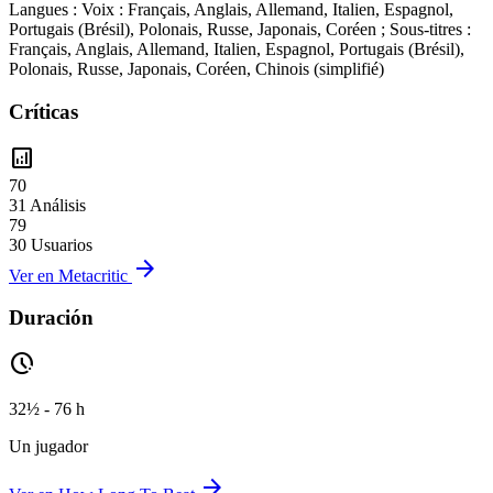
Langues : Voix : Français, Anglais, Allemand, Italien, Espagnol,
Portugais (Brésil), Polonais, Russe, Japonais, Coréen ; Sous-titres :
Français, Anglais, Allemand, Italien, Espagnol, Portugais (Brésil),
Polonais, Russe, Japonais, Coréen, Chinois (simplifié)
Críticas
analytics
70
31 Análisis
79
30 Usuarios
arrow_forward
Ver en Metacritic
Duración
pace
32½ - 76 h
Un jugador
arrow_forward