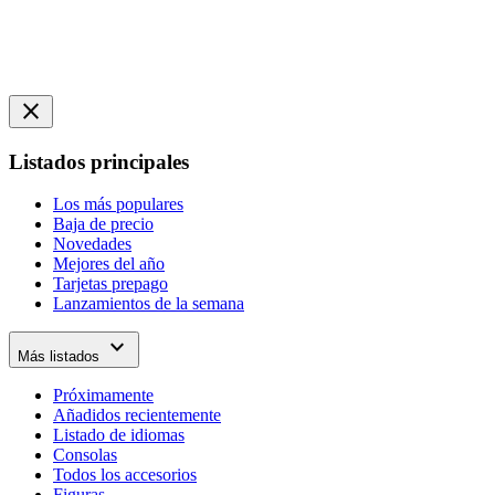
close
Listados principales
Los más populares
Baja de precio
Novedades
Mejores del año
Tarjetas prepago
Lanzamientos de la semana
expand_more
Más listados
Próximamente
Añadidos recientemente
Listado de idiomas
Consolas
Todos los accesorios
Figuras