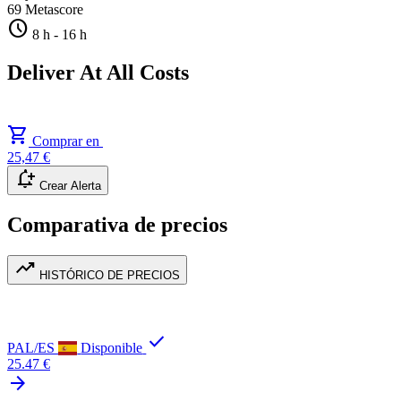
69
Metascore
schedule
8 h
-
16 h
Deliver At All Costs
shopping_cart
Comprar en
25,47 €
notification_add
Crear Alerta
Comparativa de precios
trending_up
HISTÓRICO DE PRECIOS
check
PAL/ES
Disponible
25.47 €
arrow_forward