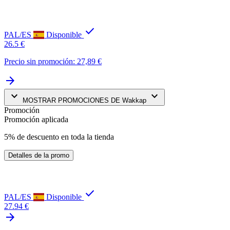
check
PAL/ES
Disponible
26.5 €
Precio sin promoción: 27,89 €
arrow_forward
keyboard_arrow_down
keyboard_arrow_down
MOSTRAR PROMOCIONES DE Wakkap
Promoción
Promoción aplicada
5% de descuento en toda la tienda
Detalles de la promo
check
PAL/ES
Disponible
27.94 €
arrow_forward