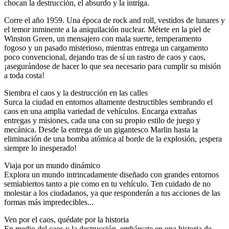
chocan la destrucción, el absurdo y la intriga.
Corre el año 1959. Una época de rock and roll, vestidos de lunares y
el temor inminente a la aniquilación nuclear. Métete en la piel de
Winston Green, un mensajero con mala suerte, temperamento
fogoso y un pasado misterioso, mientras entrega un cargamento
poco convencional, dejando tras de sí un rastro de caos y caos,
¡asegurándose de hacer lo que sea necesario para cumplir su misión
a toda costa!
Siembra el caos y la destrucción en las calles
Surca la ciudad en entornos altamente destructibles sembrando el
caos en una amplia variedad de vehículos. Encarga extrañas
entregas y misiones, cada una con su propio estilo de juego y
mecánica. Desde la entrega de un gigantesco Marlin hasta la
eliminación de una bomba atómica al borde de la explosión, ¡espera
siempre lo inesperado!
Viaja por un mundo dinámico
Explora un mundo intrincadamente diseñado con grandes entornos
semiabiertos tanto a pie como en tu vehículo. Ten cuidado de no
molestar a los ciudadanos, ya que responderán a tus acciones de las
formas más impredecibles...
Ven por el caos, quédate por la historia
En medio del caos y la destrucción, embárcate en una historia de