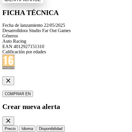
FICHA TÉCNICA
Fecha de lanzamiento
22/05/2025
Desarrolldora
Studio Far Out Games
Géneros
Auto Racing
EAN
4012927151310
Calificación por edades
close
COMPRAR EN
Crear nueva alerta
close
Precio
Idioma
Disponibilidad