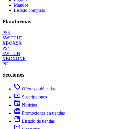
Mandos
Listado completo
Plataformas
PS5
SWITCH2
XBOXSX
PS4
SWITCH
XBOXONE
PC
Secciones
local_offer
Ofertas publicadas
subscriptions
Suscripciones
newspaper
Noticias
redeem
Promociones en tiendas
storefront
Listado de tiendas
mail