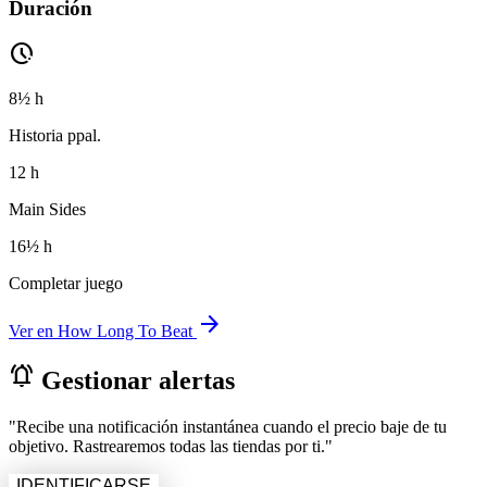
Duración
pace
8½ h
Historia ppal.
12 h
Main Sides
16½ h
Completar juego
arrow_forward
Ver en How Long To Beat
notifications_active
Gestionar alertas
"Recibe una notificación instantánea cuando el precio baje de tu
objetivo. Rastrearemos todas las tiendas por ti."
IDENTIFICARSE