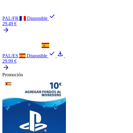
check
PAL/FR
Disponible
29.49 €
arrow_forward
check
download
PAL/ES
Disponible
29.99 €
arrow_forward
Promoción