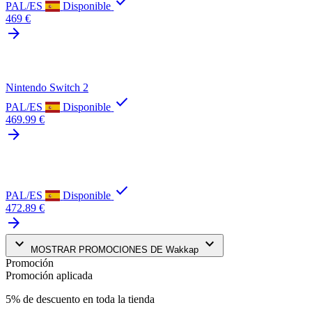
check
PAL/ES
Disponible
469 €
arrow_forward
Nintendo Switch 2
check
PAL/ES
Disponible
469.99 €
arrow_forward
check
PAL/ES
Disponible
472.89 €
arrow_forward
keyboard_arrow_down
keyboard_arrow_down
MOSTRAR PROMOCIONES DE Wakkap
Promoción
Promoción aplicada
5% de descuento en toda la tienda