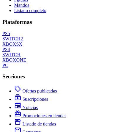
Mandos
Listado completo
Plataformas
PS5
SWITCH2
XBOXSX
PS4
SWITCH
XBOXONE
PC
Secciones
local_offer
Ofertas publicadas
subscriptions
Suscripciones
newspaper
Noticias
redeem
Promociones en tiendas
storefront
Listado de tiendas
mail