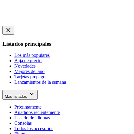
close
Listados principales
Los más populares
Baja de precio
Novedades
Mejores del año
Tarjetas prepago
Lanzamientos de la semana
expand_more
Más listados
Próximamente
Añadidos recientemente
Listado de idiomas
Consolas
Todos los accesorios
Figuras