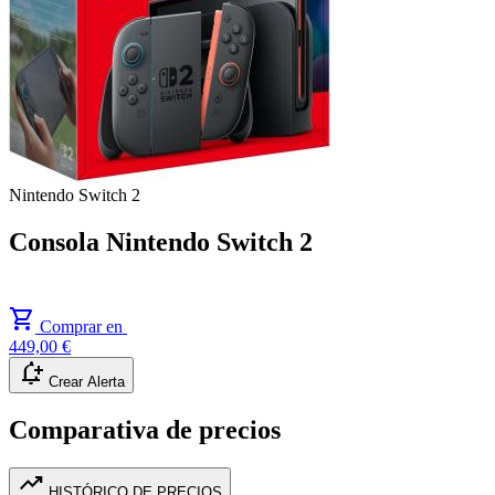
Nintendo Switch 2
Consola Nintendo Switch 2
shopping_cart
Comprar en
449,00 €
notification_add
Crear Alerta
Comparativa de precios
trending_up
HISTÓRICO DE PRECIOS