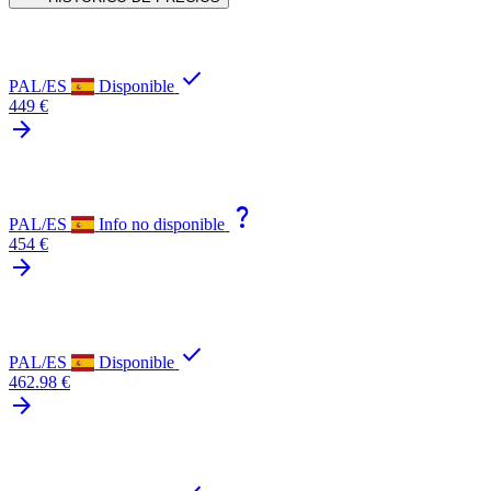
check
PAL/ES
Disponible
449 €
arrow_forward
question_mark
PAL/ES
Info no disponible
454 €
arrow_forward
check
PAL/ES
Disponible
462.98 €
arrow_forward