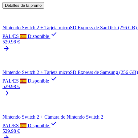
Detalles de la promo
Nintendo Switch 2 + Tarjeta microSD Express de SanDisk (256 GB) 
check
PAL/ES
Disponible
529.98 €
arrow_forward
Nintendo Switch 2 + Tarjeta microSD Express de Samsung (256 GB)
check
PAL/ES
Disponible
529.98 €
arrow_forward
Nintendo Switch 2 + Cámara de Nintendo Switch 2
check
PAL/ES
Disponible
529.98 €
arrow_forward