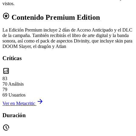
vistos.
stars
Contenido Premium Edition
La Edición Premium incluye 2 días de Acceso Anticipado y el DLC
de la campaña. También recibirás el libro de arte digital y la banda
sonora, así como el pack de aspectos Divinity, que incluye skin para
DOOM Slayer, el dragón y Atlan
Críticas
analytics
83
70 Análisis
79
69 Usuarios
arrow_forward
Ver en Metacritic
Duración
pace