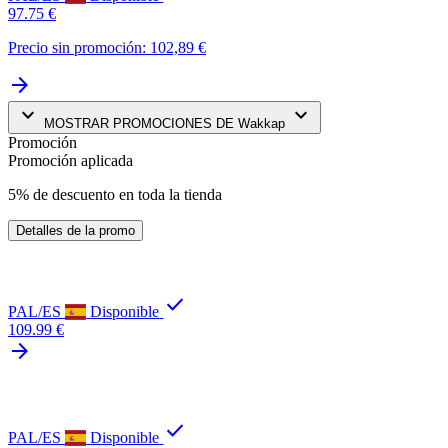
97.75 €
Precio sin promoción: 102,89 €
arrow_forward
keyboard_arrow_down
keyboard_arrow_down
MOSTRAR PROMOCIONES DE Wakkap
Promoción
Promoción aplicada
5% de descuento en toda la tienda
Detalles de la promo
check
PAL/ES
Disponible
109.99 €
arrow_forward
check
PAL/ES
Disponible