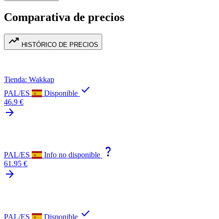
Comparativa de precios
trending_up
HISTÓRICO DE PRECIOS
Tienda: Wakkap
check
PAL/ES
Disponible
46.9 €
arrow_forward
question_mark
PAL/ES
Info no disponible
61.95 €
arrow_forward
check
PAL/ES
Disponible