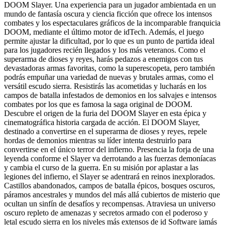
DOOM Slayer. Una experiencia para un jugador ambientada en un
mundo de fantasía oscura y ciencia ficción que ofrece los intensos
combates y los espectaculares gráficos de la incomparable franquicia
DOOM, mediante el último motor de idTech. Además, el juego
permite ajustar la dificultad, por lo que es un punto de partida ideal
para los jugadores recién llegados y los más veteranos. Como el
superarma de dioses y reyes, harás pedazos a enemigos con tus
devastadoras armas favoritas, como la superescopeta, pero también
podrás empuñar una variedad de nuevas y brutales armas, como el
versátil escudo sierra. Resistirás las acometidas y lucharás en los
campos de batalla infestados de demonios en los salvajes e intensos
combates por los que es famosa la saga original de DOOM.
Descubre el origen de la furia del DOOM Slayer en esta épica y
cinematográfica historia cargada de acción. El DOOM Slayer,
destinado a convertirse en el superarma de dioses y reyes, repele
hordas de demonios mientras su líder intenta destruirlo para
convertirse en el único terror del infierno. Presencia la forja de una
leyenda conforme el Slayer va derrotando a las fuerzas demoníacas
y cambia el curso de la guerra. En su misión por aplastar a las
legiones del infierno, el Slayer se adentrará en reinos inexplorados.
Castillos abandonados, campos de batalla épicos, bosques oscuros,
páramos ancestrales y mundos del más allá cubiertos de misterio que
ocultan un sinfín de desafíos y recompensas. Atraviesa un universo
oscuro repleto de amenazas y secretos armado con el poderoso y
letal escudo sierra en los niveles más extensos de id Software jamás