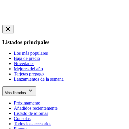
close
Listados principales
Los más populares
Baja de precio
Novedades
Mejores del año
Tarjetas prepago
Lanzamientos de la semana
expand_more
Más listados
Próximamente
Añadidos recientemente
Listado de idiomas
Consolas
Todos los accesorios
Figuras