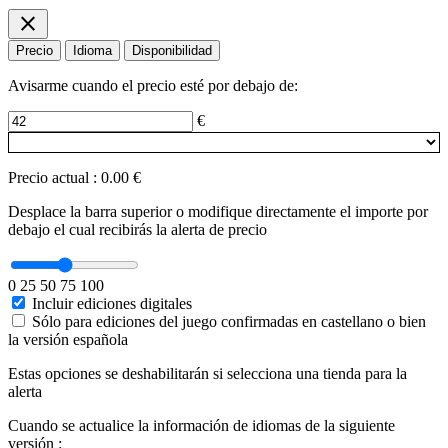
close
Precio
Idioma
Disponibilidad
Avisarme cuando el precio esté por debajo de:
€
Precio actual
:
0.00 €
Desplace la barra superior o modifique directamente el importe por
debajo el cual recibirás la alerta de precio
0
25
50
75
100
Incluir ediciones digitales
Sólo para ediciones del juego confirmadas en castellano o bien
la versión española
Estas opciones se deshabilitarán si selecciona una tienda para la
alerta
Cuando se actualice la información de idiomas de la siguiente
versión :