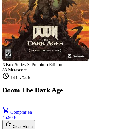
XBox Series X
Premium Edition
83
Metascore
schedule
14 h
-
24 h
Doom The Dark Age
shopping_cart
Comprar en
46,90 €
notification_add
Crear Alerta