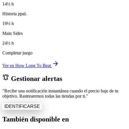
14½ h
Historia ppal.
19½ h
Main Sides
24½ h
Completar juego
arrow_forward
Ver en How Long To Beat
notifications_active
Gestionar alertas
"Recibe una notificación instantánea cuando el precio baje de tu
objetivo. Rastrearemos todas las tiendas por ti."
IDENTIFICARSE
También disponible en