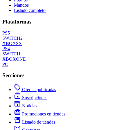
Mandos
Listado completo
Plataformas
PS5
SWITCH2
XBOXSX
PS4
SWITCH
XBOXONE
PC
Secciones
local_offer
Ofertas publicadas
subscriptions
Suscripciones
newspaper
Noticias
redeem
Promociones en tiendas
storefront
Listado de tiendas
mail