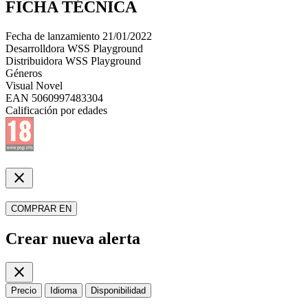
FICHA TÉCNICA
Fecha de lanzamiento
21/01/2022
Desarrolldora
WSS Playground
Distribuidora
WSS Playground
Géneros
Visual Novel
EAN
5060997483304
Calificación por edades
close
COMPRAR EN
Crear nueva alerta
close
Precio
Idioma
Disponibilidad