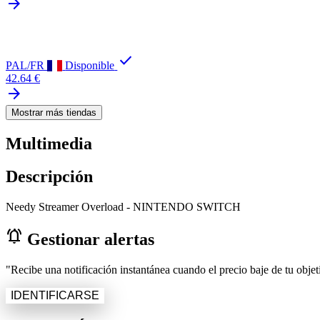
arrow_forward
check
PAL/FR
Disponible
42.64 €
arrow_forward
Mostrar más tiendas
Multimedia
Descripción
Needy Streamer Overload - NINTENDO SWITCH
notifications_active
Gestionar alertas
"Recibe una notificación instantánea cuando el precio baje de tu objeti
IDENTIFICARSE