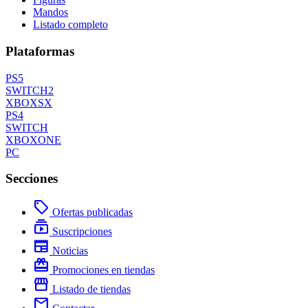
Mandos
Listado completo
Plataformas
PS5
SWITCH2
XBOXSX
PS4
SWITCH
XBOXONE
PC
Secciones
local_offer
Ofertas publicadas
subscriptions
Suscripciones
newspaper
Noticias
redeem
Promociones en tiendas
storefront
Listado de tiendas
mail