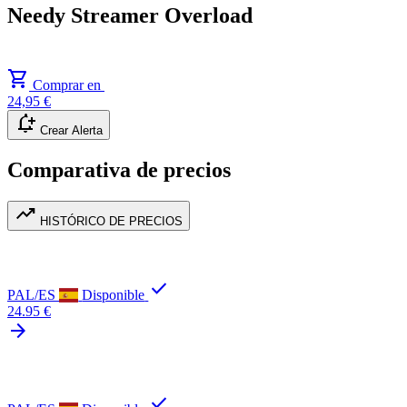
Needy Streamer Overload
shopping_cart
Comprar en
24,95 €
notification_add
Crear Alerta
Comparativa de precios
trending_up
HISTÓRICO DE PRECIOS
check
PAL/ES
Disponible
24.95 €
arrow_forward
check