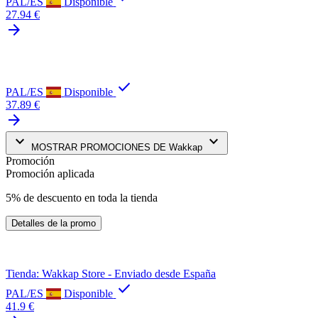
PAL/ES
Disponible
27.94 €
arrow_forward
check
PAL/ES
Disponible
37.89 €
arrow_forward
keyboard_arrow_down
keyboard_arrow_down
MOSTRAR PROMOCIONES DE Wakkap
Promoción
Promoción aplicada
5% de descuento en toda la tienda
Detalles de la promo
Tienda: Wakkap Store - Enviado desde España
check
PAL/ES
Disponible
41.9 €