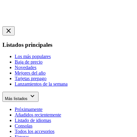
close
Listados principales
Los más populares
Baja de precio
Novedades
Mejores del año
Tarjetas prepago
Lanzamientos de la semana
expand_more
Más listados
Próximamente
Añadidos recientemente
Listado de idiomas
Consolas
Todos los accesorios
Figuras