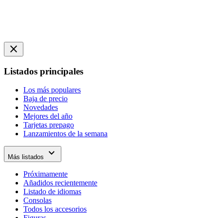
close
Listados principales
Los más populares
Baja de precio
Novedades
Mejores del año
Tarjetas prepago
Lanzamientos de la semana
expand_more
Más listados
Próximamente
Añadidos recientemente
Listado de idiomas
Consolas
Todos los accesorios
Figuras