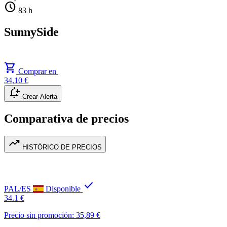
schedule
83 h
SunnySide
shopping_cart
Comprar en
34,10 €
notification_add
Crear Alerta
Comparativa de precios
trending_up
HISTÓRICO DE PRECIOS
check
PAL/ES
Disponible
34.1 €
Precio sin promoción: 35,89 €