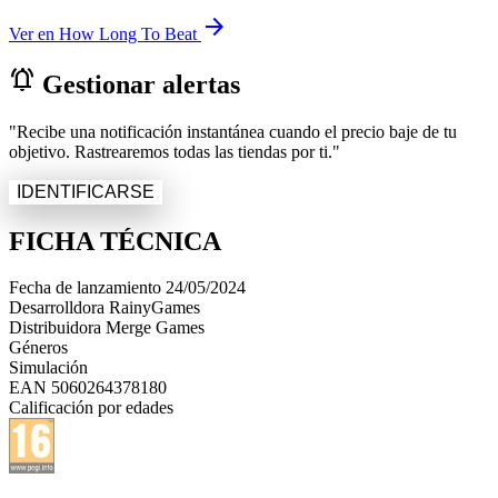
arrow_forward
Ver en How Long To Beat
notifications_active
Gestionar alertas
"Recibe una notificación instantánea cuando el precio baje de tu
objetivo. Rastrearemos todas las tiendas por ti."
IDENTIFICARSE
FICHA TÉCNICA
Fecha de lanzamiento
24/05/2024
Desarrolldora
RainyGames
Distribuidora
Merge Games
Géneros
Simulación
EAN
5060264378180
Calificación por edades