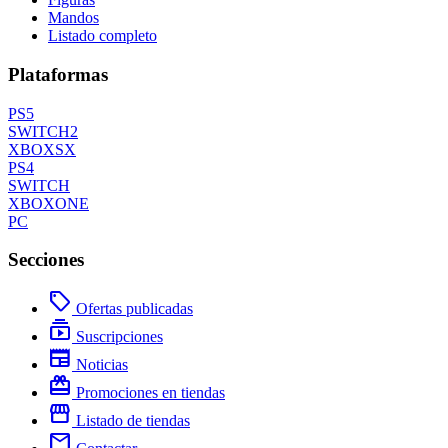
Mandos
Listado completo
Plataformas
PS5
SWITCH2
XBOXSX
PS4
SWITCH
XBOXONE
PC
Secciones
local_offer
Ofertas publicadas
subscriptions
Suscripciones
newspaper
Noticias
redeem
Promociones en tiendas
storefront
Listado de tiendas
mail