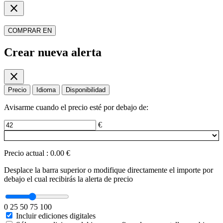
close
COMPRAR EN
Crear nueva alerta
close
Precio
Idioma
Disponibilidad
Avisarme cuando el precio esté por debajo de:
€
Precio actual
:
0.00 €
Desplace la barra superior o modifique directamente el importe por
debajo el cual recibirás la alerta de precio
0
25
50
75
100
Incluir ediciones digitales