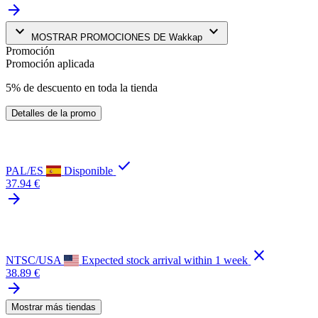
arrow_forward
keyboard_arrow_down
keyboard_arrow_down
MOSTRAR PROMOCIONES DE Wakkap
Promoción
Promoción aplicada
5% de descuento en toda la tienda
Detalles de la promo
check
PAL/ES
Disponible
37.94 €
arrow_forward
close
NTSC/USA
Expected stock arrival within 1 week
38.89 €
arrow_forward
Mostrar más tiendas