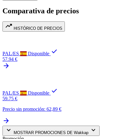
Comparativa de precios
trending_up
HISTÓRICO DE PRECIOS
check
PAL/ES
Disponible
57.94 €
arrow_forward
check
PAL/ES
Disponible
59.75 €
Precio sin promoción: 62,89 €
arrow_forward
keyboard_arrow_down
keyboard_arrow_down
MOSTRAR PROMOCIONES DE Wakkap
Promoción