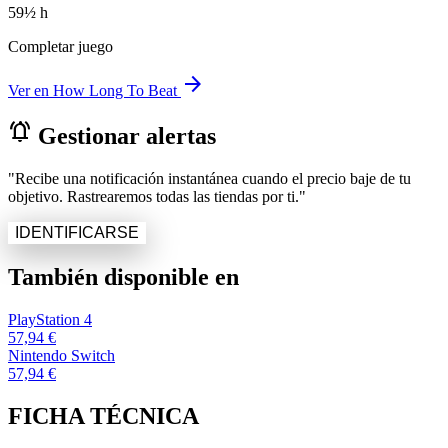
59½ h
Completar juego
arrow_forward
Ver en How Long To Beat
notifications_active
Gestionar alertas
"Recibe una notificación instantánea cuando el precio baje de tu
objetivo. Rastrearemos todas las tiendas por ti."
IDENTIFICARSE
También disponible en
PlayStation 4
57,94 €
Nintendo Switch
57,94 €
FICHA TÉCNICA