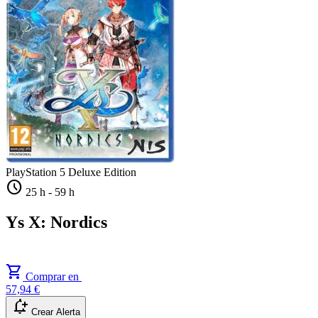
PlayStation 5
Deluxe Edition
schedule
25 h
-
59 h
Ys X: Nordics
shopping_cart
Comprar en
57,94 €
notification_add
Crear Alerta