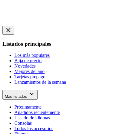
close
Listados principales
Los más populares
Baja de precio
Novedades
Mejores del año
Tarjetas prepago
Lanzamientos de la semana
expand_more
Más listados
Próximamente
Añadidos recientemente
Listado de idiomas
Consolas
Todos los accesorios
Figuras