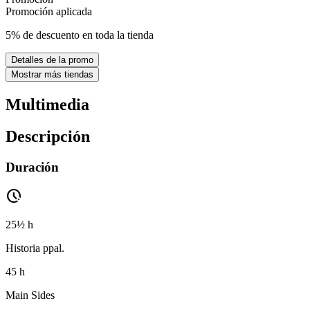
Promoción aplicada
5% de descuento en toda la tienda
Detalles de la promo
Mostrar más tiendas
Multimedia
Descripción
Duración
pace
25½ h
Historia ppal.
45 h
Main Sides