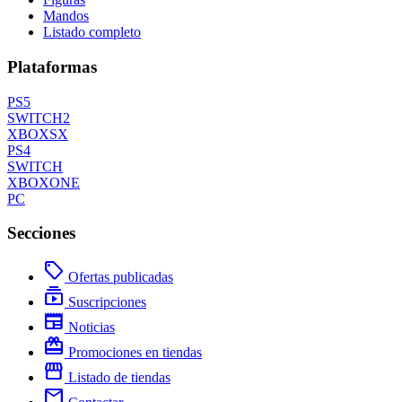
Mandos
Listado completo
Plataformas
PS5
SWITCH2
XBOXSX
PS4
SWITCH
XBOXONE
PC
Secciones
local_offer
Ofertas publicadas
subscriptions
Suscripciones
newspaper
Noticias
redeem
Promociones en tiendas
storefront
Listado de tiendas
mail