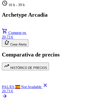
schedule
16 h
-
39 h
Archetype Arcadia
shopping_cart
Comprar en
20,73 €
notification_add
Crear Alerta
Comparativa de precios
trending_up
HISTÓRICO DE PRECIOS
close
PAL/ES
Not Available
20.73 €
arrow_forward