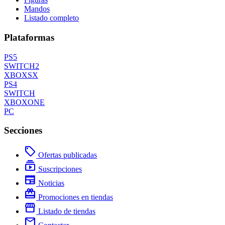
Mandos
Listado completo
Plataformas
PS5
SWITCH2
XBOXSX
PS4
SWITCH
XBOXONE
PC
Secciones
local_offer
Ofertas publicadas
subscriptions
Suscripciones
newspaper
Noticias
redeem
Promociones en tiendas
storefront
Listado de tiendas
mail