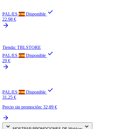
check
PAL/ES
Disponible
22.98 €
arrow_forward
Tienda: TBLSTORE
check
PAL/ES
Disponible
29 €
arrow_forward
check
PAL/ES
Disponible
31.25 €
Precio sin promoción: 32,89 €
arrow_forward
keyboard_arrow_down
keyboard_arrow_down
MOSTRAR PROMOCIONES DE Wakkap