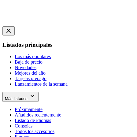
close
Listados principales
Los más populares
Baja de precio
Novedades
Mejores del año
Tarjetas prepago
Lanzamientos de la semana
expand_more
Más listados
Próximamente
Añadidos recientemente
Listado de idiomas
Consolas
Todos los accesorios
Figuras