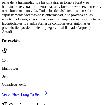
parte de la humanidad. La historia gira en torno a Rust y su
hermana, que vagan por tierras vacías y buscan desesperadamente a
otros humanos con vida. Todos los demás humanos han sido
supuestamente víctimas de la enfermedad, que provoca en los
infectados locura, ilusiones sensoriales e impulsos autodestructivos
incontrolables. La única forma de controlar esos síntomas es
pasando tiempo dentro de un juego virtual llamado Arquetipo
Arcadia.
Duración
pace
16 h
Main Sides
39 h
Completar juego
arrow_forward
Ver en How Long To Beat
notifications_active