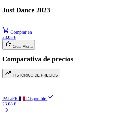
Just Dance 2023
shopping_cart
Comprar en
23,08 €
notification_add
Crear Alerta
Comparativa de precios
trending_up
HISTÓRICO DE PRECIOS
check
PAL/FR
Disponible
23.08 €
arrow_forward