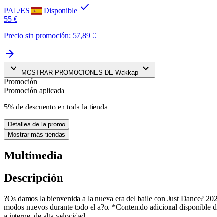
check
PAL/ES
Disponible
55 €
Precio sin promoción: 57,89 €
arrow_forward
keyboard_arrow_down
keyboard_arrow_down
MOSTRAR PROMOCIONES DE Wakkap
Promoción
Promoción aplicada
5% de descuento en toda la tienda
Detalles de la promo
Mostrar más tiendas
Multimedia
Descripción
?Os damos la bienvenida a la nueva era del baile con Just Dance? 20
modos nuevos durante todo el a?o. *Contenido adicional disponible de 
a internet de alta velocidad.