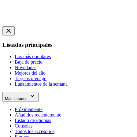
close
Listados principales
Los más populares
Baja de precio
Novedades
Mejores del año
Tarjetas prepago
Lanzamientos de la semana
expand_more
Más listados
Próximamente
Añadidos recientemente
Listado de idiomas
Consolas
Todos los accesorios
Figuras