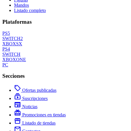
Mandos
Listado completo
Plataformas
PS5
SWITCH2
XBOXSX
PS4
SWITCH
XBOXONE
PC
Secciones
local_offer
Ofertas publicadas
subscriptions
Suscripciones
newspaper
Noticias
redeem
Promociones en tiendas
storefront
Listado de tiendas
mail