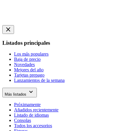
close
Listados principales
Los más populares
Baja de precio
Novedades
Mejores del año
Tarjetas prepago
Lanzamientos de la semana
expand_more
Más listados
Próximamente
Añadidos recientemente
Listado de idiomas
Consolas
Todos los accesorios
Figuras