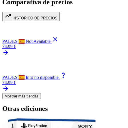
Comparativa de precios
trending_up
HISTÓRICO DE PRECIOS
close
PAL/ES
Not Available
74.99 €
arrow_forward
question_mark
PAL/ES
Info no disponible
74.99 €
arrow_forward
Mostrar más tiendas
Otras ediciones