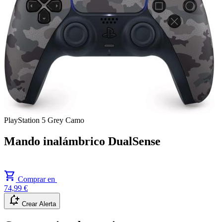
PlayStation 5
Grey Camo
Mando inalámbrico DualSense
shopping_cart
Comprar en
74,99 €
notification_add
Crear Alerta