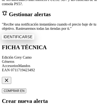
consola PS5?.
notifications_active
Gestionar alertas
"Recibe una notificación instantánea cuando el precio baje de tu
objetivo. Rastrearemos todas las tiendas por ti."
IDENTIFICARSE
FICHA TÉCNICA
Edición
Grey Camo
Géneros
Accesorios
Mandos
EAN
0711719423492
close
COMPRAR EN
Crear nueva alerta