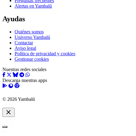
Preguntas frecuentes
Alertas en Yambalú
Ayudas
Quiénes somos
Universo Yambalú
Contactar
Aviso legal
Política de privacidad y cookies
Gestionar cookies
Nuestras redes sociales
Descarga nuestras apps
© 2026 Yambalú
close