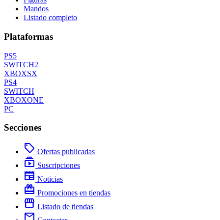
Mandos
Listado completo
Plataformas
PS5
SWITCH2
XBOXSX
PS4
SWITCH
XBOXONE
PC
Secciones
local_offer
Ofertas publicadas
subscriptions
Suscripciones
newspaper
Noticias
redeem
Promociones en tiendas
storefront
Listado de tiendas
mail