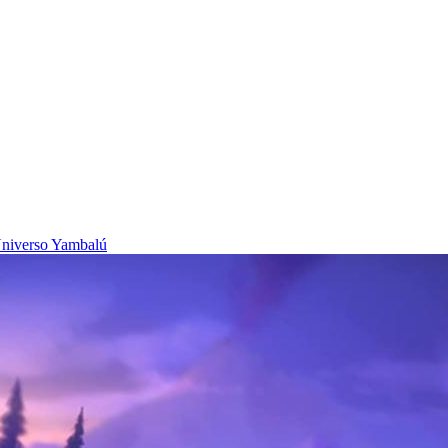
niverso Yambalú