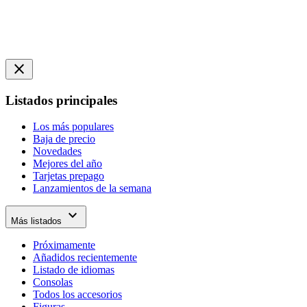
close
Listados principales
Los más populares
Baja de precio
Novedades
Mejores del año
Tarjetas prepago
Lanzamientos de la semana
expand_more
Más listados
Próximamente
Añadidos recientemente
Listado de idiomas
Consolas
Todos los accesorios
Figuras