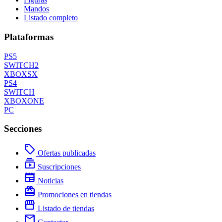
Mandos
Listado completo
Plataformas
PS5
SWITCH2
XBOXSX
PS4
SWITCH
XBOXONE
PC
Secciones
local_offer
Ofertas publicadas
subscriptions
Suscripciones
newspaper
Noticias
redeem
Promociones en tiendas
storefront
Listado de tiendas
mail