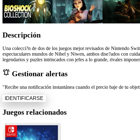
Descripción
Una colecci?n de dos de los juegos mejor revisados de Nintendo Switc
espectaculares mundos de Nibel y Niwen, ambos dise?ados con cuidado 
legendarios y puzles intrincados con jefes a lo grande, rivales imponen
notifications_active
Gestionar alertas
"Recibe una notificación instantánea cuando el precio baje de tu objeti
IDENTIFICARSE
Juegos relacionados