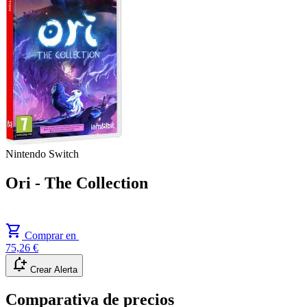
Nintendo Switch
Ori - The Collection
shopping_cart
Comprar en
75,26 €
notification_add
Crear Alerta
Comparativa de precios