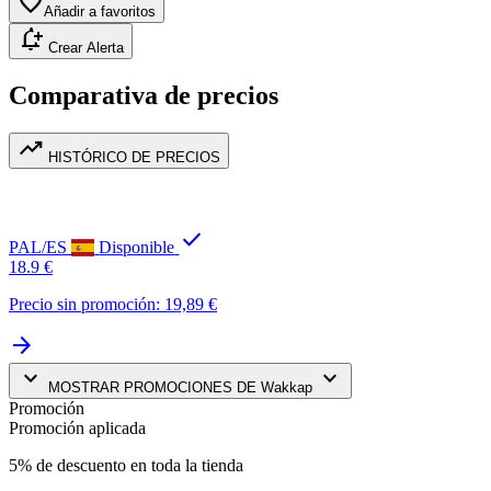
favorite
Añadir a favoritos
notification_add
Crear Alerta
Comparativa de precios
trending_up
HISTÓRICO DE PRECIOS
check
PAL/ES
Disponible
18.9 €
Precio sin promoción: 19,89 €
arrow_forward
keyboard_arrow_down
keyboard_arrow_down
MOSTRAR PROMOCIONES DE Wakkap
Promoción
Promoción aplicada
5% de descuento en toda la tienda