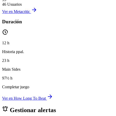
46 Usuarios
arrow_forward
Ver en Metacritic
Duración
pace
12 h
Historia ppal.
23 h
Main Sides
97½ h
Completar juego
arrow_forward
Ver en How Long To Beat
notifications_active
Gestionar alertas