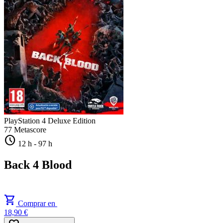
PlayStation 4
Deluxe Edition
77
Metascore
schedule
12 h
-
97 h
Back 4 Blood
shopping_cart
Comprar en
18,90 €