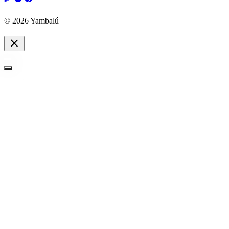
© 2026 Yambalú
close