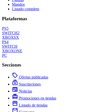
Mandos
Listado completo
Plataformas
PS5
SWITCH2
XBOXSX
PS4
SWITCH
XBOXONE
PC
Secciones
local_offer
Ofertas publicadas
subscriptions
Suscripciones
newspaper
Noticias
redeem
Promociones en tiendas
storefront
Listado de tiendas
mail