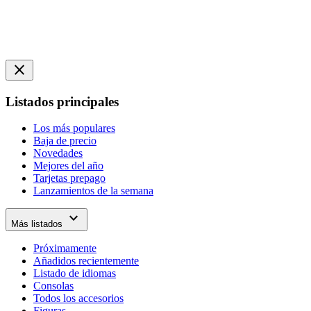
close
Listados principales
Los más populares
Baja de precio
Novedades
Mejores del año
Tarjetas prepago
Lanzamientos de la semana
expand_more
Más listados
Próximamente
Añadidos recientemente
Listado de idiomas
Consolas
Todos los accesorios
Figuras