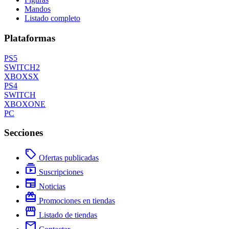
Mandos
Listado completo
Plataformas
PS5
SWITCH2
XBOXSX
PS4
SWITCH
XBOXONE
PC
Secciones
local_offer
Ofertas publicadas
subscriptions
Suscripciones
newspaper
Noticias
redeem
Promociones en tiendas
storefront
Listado de tiendas
mail