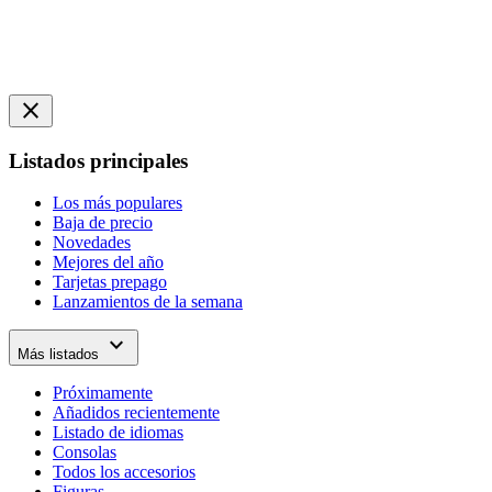
close
Listados principales
Los más populares
Baja de precio
Novedades
Mejores del año
Tarjetas prepago
Lanzamientos de la semana
expand_more
Más listados
Próximamente
Añadidos recientemente
Listado de idiomas
Consolas
Todos los accesorios
Figuras