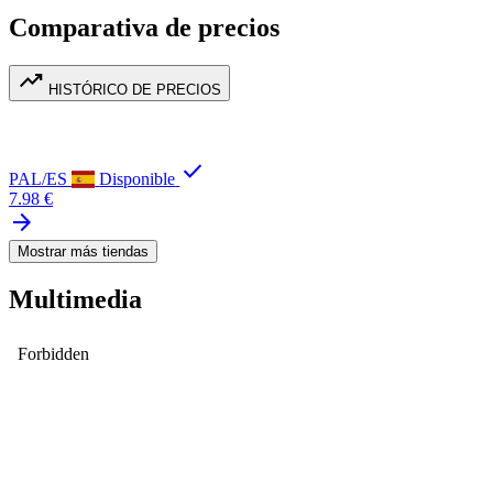
Comparativa de precios
trending_up
HISTÓRICO DE PRECIOS
check
PAL/ES
Disponible
7.98 €
arrow_forward
Mostrar más tiendas
Multimedia