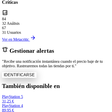
Críticas
analytics
84
32 Análisis
67
31 Usuarios
arrow_forward
Ver en Metacritic
notifications_active
Gestionar alertas
"Recibe una notificación instantánea cuando el precio baje de tu
objetivo. Rastrearemos todas las tiendas por ti."
IDENTIFICARSE
También disponible en
PlayStation 5
31,25 €
PlayStation 4
89,95 €