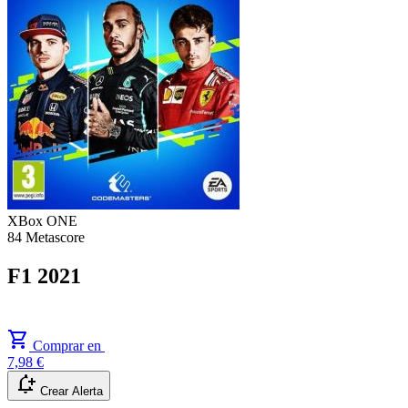
XBox ONE
84
Metascore
F1 2021
shopping_cart
Comprar en
7,98 €
notification_add
Crear Alerta