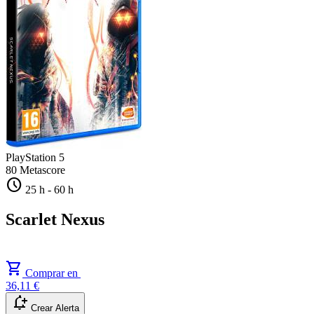
PlayStation 5
80
Metascore
schedule
25 h
-
60 h
Scarlet Nexus
shopping_cart
Comprar en
36,11 €
notification_add
Crear Alerta