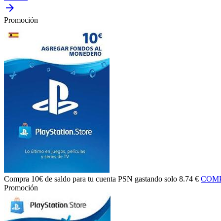
arrow_forward
Promoción
Compra
10€ de saldo
para tu cuenta PSN gastando solo
8.74 €
COM
Promoción