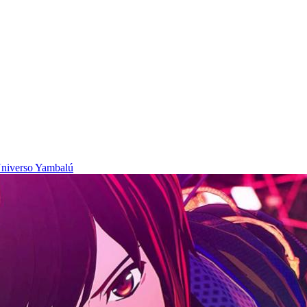
niverso Yambalú