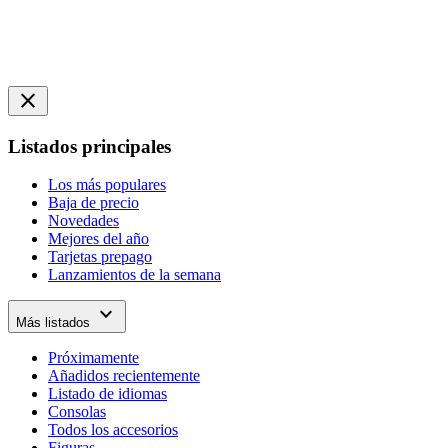
close
Listados principales
Los más populares
Baja de precio
Novedades
Mejores del año
Tarjetas prepago
Lanzamientos de la semana
expand_more
Más listados
Próximamente
Añadidos recientemente
Listado de idiomas
Consolas
Todos los accesorios
Figuras