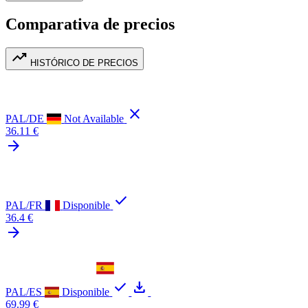
Comparativa de precios
trending_up
HISTÓRICO DE PRECIOS
close
PAL/DE
Not Available
36.11 €
arrow_forward
check
PAL/FR
Disponible
36.4 €
arrow_forward
check
download
PAL/ES
Disponible
69.99 €