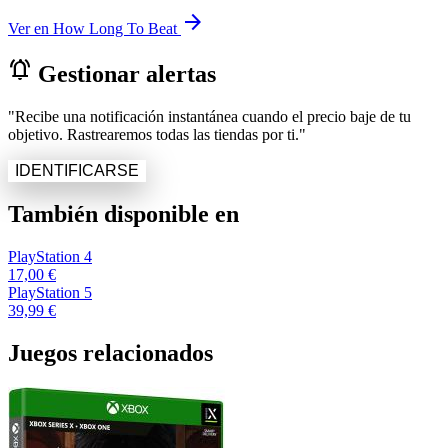
arrow_forward
Ver en How Long To Beat
notifications_active
Gestionar alertas
"Recibe una notificación instantánea cuando el precio baje de tu
objetivo. Rastrearemos todas las tiendas por ti."
IDENTIFICARSE
También disponible en
PlayStation 4
17,00 €
PlayStation 5
39,99 €
Juegos relacionados