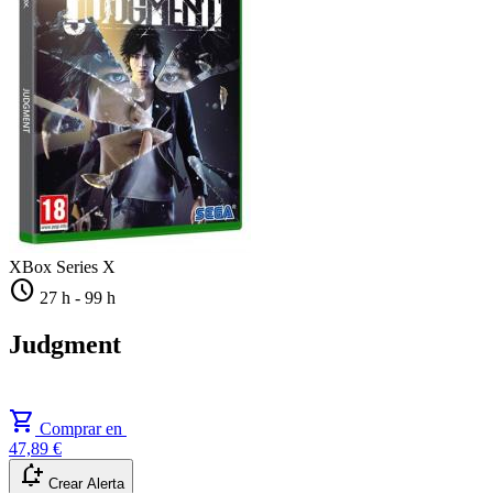
XBox Series X
schedule
27 h
-
99 h
Judgment
shopping_cart
Comprar en
47,89 €
notification_add
Crear Alerta