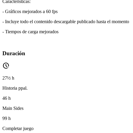
Características:
- Gráficos mejorados a 60 fps
- Incluye todo el contenido descargable publicado hasta el momento
- Tiempos de carga mejorados
Duración
pace
27½ h
Historia ppal.
46 h
Main Sides
99 h
Completar juego