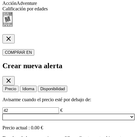
Acción
Adventure
Calificación por edades
close
COMPRAR EN
Crear nueva alerta
close
Precio
Idioma
Disponibilidad
Avisarme cuando el precio esté por debajo de:
€
Precio actual
:
0.00 €