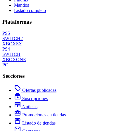
Mandos
Listado completo
Plataformas
PS5
SWITCH2
XBOXSX
PS4
SWITCH
XBOXONE
PC
Secciones
local_offer
Ofertas publicadas
subscriptions
Suscripciones
newspaper
Noticias
redeem
Promociones en tiendas
storefront
Listado de tiendas
mail