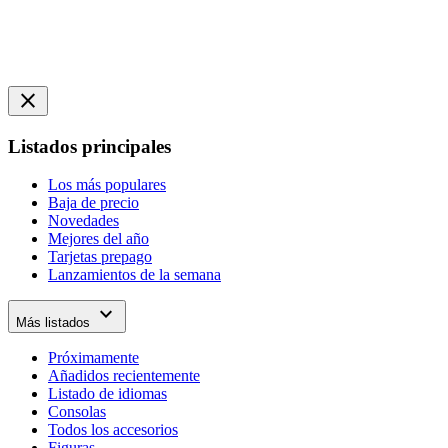
close
Listados principales
Los más populares
Baja de precio
Novedades
Mejores del año
Tarjetas prepago
Lanzamientos de la semana
expand_more
Más listados
Próximamente
Añadidos recientemente
Listado de idiomas
Consolas
Todos los accesorios
Figuras