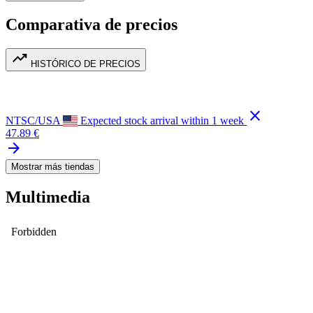
Comparativa de precios
trending_up
HISTÓRICO DE PRECIOS
close
NTSC/USA
Expected stock arrival within 1 week
47.89 €
arrow_forward
Mostrar más tiendas
Multimedia