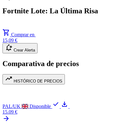
Fortnite Lote: La Última Risa
shopping_cart
Comprar en
15,09 €
notification_add
Crear Alerta
Comparativa de precios
trending_up
HISTÓRICO DE PRECIOS
check
download
PAL/UK
Disponible
15.09 €
arrow_forward