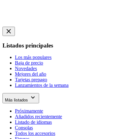
close
Listados principales
Los más populares
Baja de precio
Novedades
Mejores del año
Tarjetas prepago
Lanzamientos de la semana
expand_more
Más listados
Próximamente
Añadidos recientemente
Listado de idiomas
Consolas
Todos los accesorios
Figuras