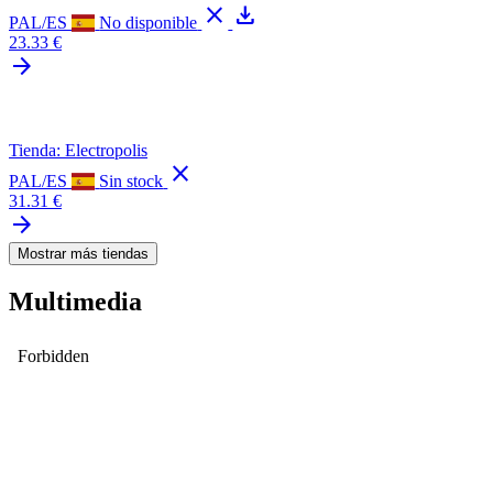
close
download
PAL/ES
No disponible
23.33 €
arrow_forward
Tienda: Electropolis
close
PAL/ES
Sin stock
31.31 €
arrow_forward
Mostrar más tiendas
Multimedia