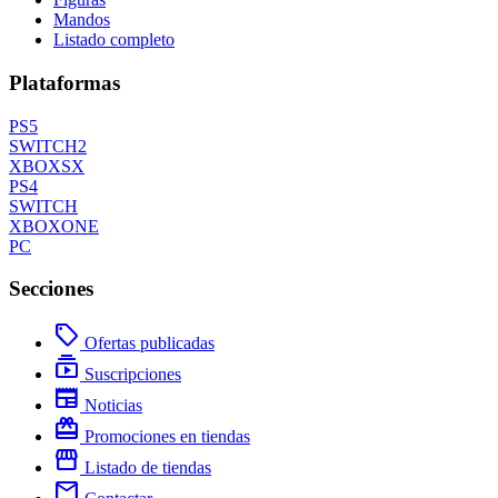
Mandos
Listado completo
Plataformas
PS5
SWITCH2
XBOXSX
PS4
SWITCH
XBOXONE
PC
Secciones
local_offer
Ofertas publicadas
subscriptions
Suscripciones
newspaper
Noticias
redeem
Promociones en tiendas
storefront
Listado de tiendas
mail