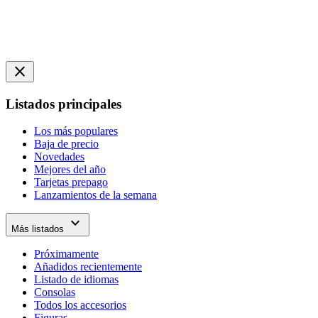
close
Listados principales
Los más populares
Baja de precio
Novedades
Mejores del año
Tarjetas prepago
Lanzamientos de la semana
expand_more
Más listados
Próximamente
Añadidos recientemente
Listado de idiomas
Consolas
Todos los accesorios
Figuras