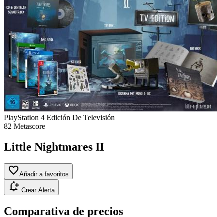
PlayStation 4
Edición De Televisión
82
Metascore
Little Nightmares II
favorite
Añadir a favoritos
notification_add
Crear Alerta
Comparativa de precios