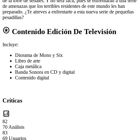
de la torre de señales. Y no será fácil, pues se enfrentarán a una serie
de amenazas que los terribles residentes de este mundo les han
preparado. ¿Te atreves a enfrentarte a esta nueva serie de pequeñas
pesadillas?
stars
Contenido Edición De Televisión
Incluye:
Diorama de Mono y Six
Libro de arte
Caja metálica
Banda Sonora en CD y digital
Contenido digital
Críticas
analytics
82
70 Análisis
83
69 Usuarios