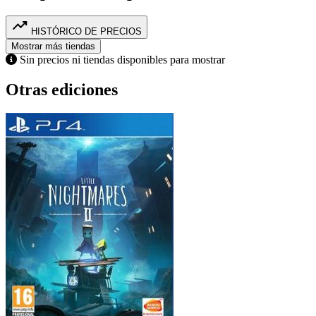
trending_up
HISTÓRICO DE PRECIOS
Mostrar más tiendas
Sin precios ni tiendas disponibles para mostrar
Otras ediciones