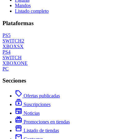
Mandos
Listado completo
Plataformas
PS5
SWITCH2
XBOXSX
PS4
SWITCH
XBOXONE
PC
Secciones
local_offer
Ofertas publicadas
subscriptions
Suscripciones
newspaper
Noticias
redeem
Promociones en tiendas
storefront
Listado de tiendas
mail