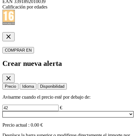
EAN
3391892010039
Calificación por edades
close
COMPRAR EN
Crear nueva alerta
close
Precio
Idioma
Disponibilidad
Avisarme cuando el precio esté por debajo de:
€
Precio actual
:
0.00 €
Desplace la barra superior o modifique directamente el importe por