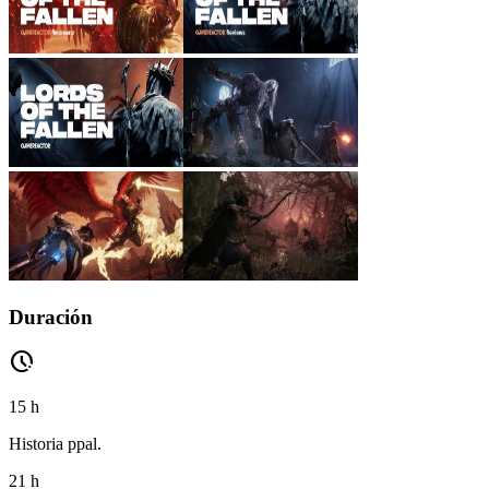
Duración
pace
15 h
Historia ppal.
21 h