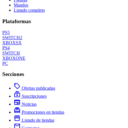
Mandos
Listado completo
Plataformas
PS5
SWITCH2
XBOXSX
PS4
SWITCH
XBOXONE
PC
Secciones
local_offer
Ofertas publicadas
subscriptions
Suscripciones
newspaper
Noticias
redeem
Promociones en tiendas
storefront
Listado de tiendas
mail