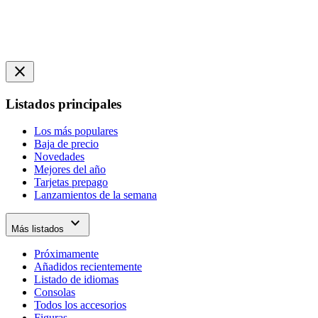
close
Listados principales
Los más populares
Baja de precio
Novedades
Mejores del año
Tarjetas prepago
Lanzamientos de la semana
expand_more
Más listados
Próximamente
Añadidos recientemente
Listado de idiomas
Consolas
Todos los accesorios
Figuras