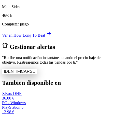
Main Sides
46½ h
Completar juego
arrow_forward
Ver en How Long To Beat
notifications_active
Gestionar alertas
"Recibe una notificación instantánea cuando el precio baje de tu
objetivo. Rastrearemos todas las tiendas por ti."
IDENTIFICARSE
También disponible en
XBox ONE
36,00 €
PC - Windows
PlayStation 5
12,98 €