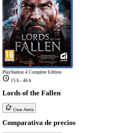
PlayStation 4
Complete Edition
schedule
15 h
-
46 h
Lords of the Fallen
notification_add
Crear Alerta
Comparativa de precios