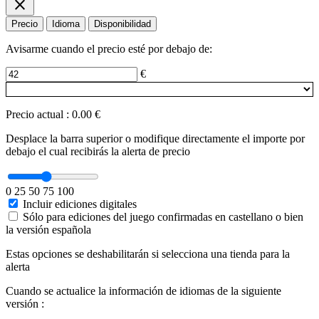
close
Precio
Idioma
Disponibilidad
Avisarme cuando el precio esté por debajo de:
€
Precio actual
:
0.00 €
Desplace la barra superior o modifique directamente el importe por
debajo el cual recibirás la alerta de precio
0
25
50
75
100
Incluir ediciones digitales
Sólo para ediciones del juego confirmadas en castellano o bien
la versión española
Estas opciones se deshabilitarán si selecciona una tienda para la
alerta
Cuando se actualice la información de idiomas de la siguiente
versión :