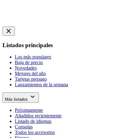
close
Listados principales
Los más populares
Baja de precio
Novedades
Mejores del año
Tarjetas prepago
Lanzamientos de la semana
expand_more
Más listados
Próximamente
Añadidos recientemente
Listado de idiomas
Consolas
Todos los accesorios
Figuras