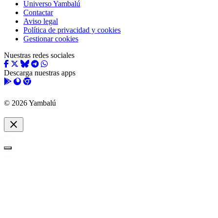
Universo Yambalú
Contactar
Aviso legal
Política de privacidad y cookies
Gestionar cookies
Nuestras redes sociales
Descarga nuestras apps
© 2026 Yambalú
close