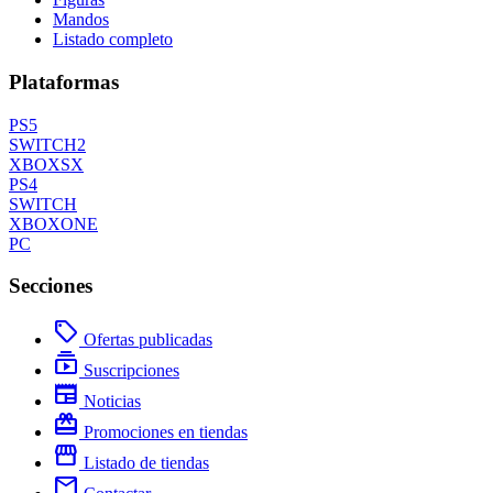
Mandos
Listado completo
Plataformas
PS5
SWITCH2
XBOXSX
PS4
SWITCH
XBOXONE
PC
Secciones
local_offer
Ofertas publicadas
subscriptions
Suscripciones
newspaper
Noticias
redeem
Promociones en tiendas
storefront
Listado de tiendas
mail