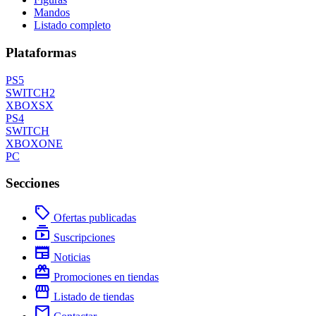
Mandos
Listado completo
Plataformas
PS5
SWITCH2
XBOXSX
PS4
SWITCH
XBOXONE
PC
Secciones
local_offer
Ofertas publicadas
subscriptions
Suscripciones
newspaper
Noticias
redeem
Promociones en tiendas
storefront
Listado de tiendas
mail