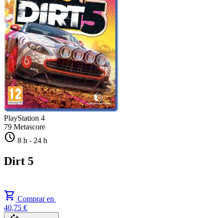
PlayStation 4
79
Metascore
schedule
8 h
-
24 h
Dirt 5
shopping_cart
Comprar en
40,75 €