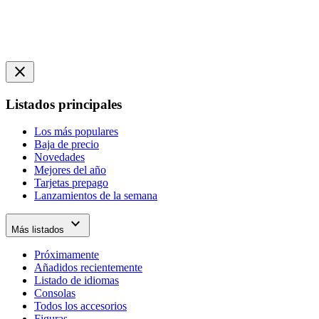
close
Listados principales
Los más populares
Baja de precio
Novedades
Mejores del año
Tarjetas prepago
Lanzamientos de la semana
expand_more
Más listados
Próximamente
Añadidos recientemente
Listado de idiomas
Consolas
Todos los accesorios
Figuras