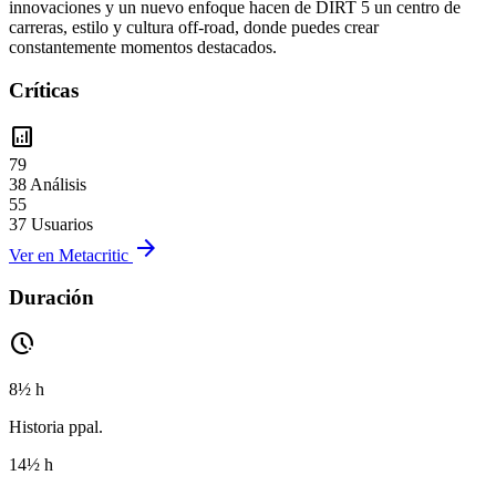
innovaciones y un nuevo enfoque hacen de DIRT 5 un centro de
carreras, estilo y cultura off-road, donde puedes crear
constantemente momentos destacados.
Críticas
analytics
79
38 Análisis
55
37 Usuarios
arrow_forward
Ver en Metacritic
Duración
pace
8½ h
Historia ppal.
14½ h