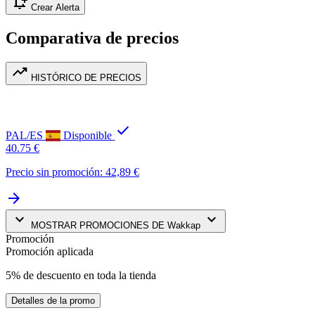
notification_add
Crear Alerta
Comparativa de precios
trending_up
HISTÓRICO DE PRECIOS
check
PAL/ES
Disponible
40.75 €
Precio sin promoción: 42,89 €
arrow_forward
keyboard_arrow_down
keyboard_arrow_down
MOSTRAR PROMOCIONES DE Wakkap
Promoción
Promoción aplicada
5% de descuento en toda la tienda
Detalles de la promo