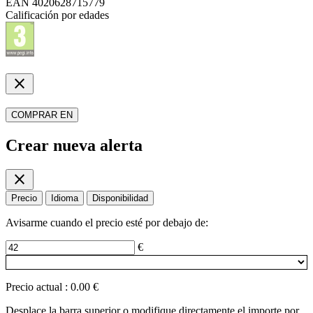
EAN
4020628715779
Calificación por edades
close
COMPRAR EN
Crear nueva alerta
close
Precio
Idioma
Disponibilidad
Avisarme cuando el precio esté por debajo de:
€
Precio actual
:
0.00 €
Desplace la barra superior o modifique directamente el importe por