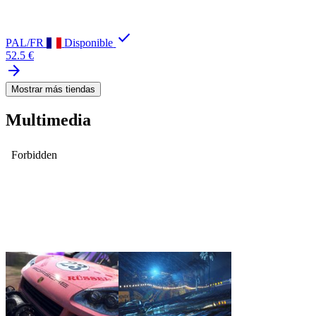
check
PAL/FR
Disponible
52.5 €
arrow_forward
Mostrar más tiendas
Multimedia