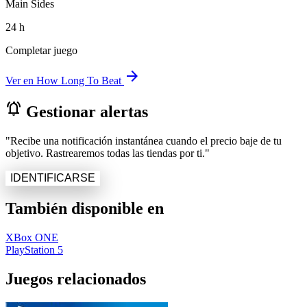
Main Sides
24 h
Completar juego
arrow_forward
Ver en How Long To Beat
notifications_active
Gestionar alertas
"Recibe una notificación instantánea cuando el precio baje de tu
objetivo. Rastrearemos todas las tiendas por ti."
IDENTIFICARSE
También disponible en
XBox ONE
PlayStation 5
Juegos relacionados