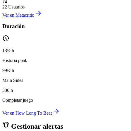
74
22 Usuarios
arrow_forward
Ver en Metacritic
Duración
pace
13½ h
Historia ppal.
99½ h
Main Sides
336 h
Completar juego
arrow_forward
Ver en How Long To Beat
notifications_active
Gestionar alertas