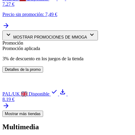
7.27 €
Precio sin promoción: 7,49 €
arrow_forward
keyboard_arrow_down
keyboard_arrow_down
MOSTRAR PROMOCIONES DE MMOGA
Promoción
Promoción aplicada
3% de descuento en los juegos de la tienda
Detalles de la promo
check
download
PAL/UK
Disponible
8.19 €
arrow_forward
Mostrar más tiendas
Multimedia