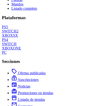
Mandos
Listado completo
Plataformas
PS5
SWITCH2
XBOXSX
PS4
SWITCH
XBOXONE
PC
Secciones
local_offer
Ofertas publicadas
subscriptions
Suscripciones
newspaper
Noticias
redeem
Promociones en tiendas
storefront
Listado de tiendas
mail