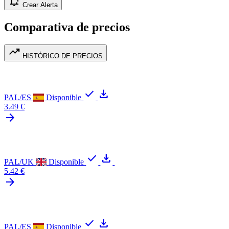
notification_add
Crear Alerta
Comparativa de precios
trending_up
HISTÓRICO DE PRECIOS
check
download
PAL/ES
Disponible
3.49 €
arrow_forward
check
download
PAL/UK
Disponible
5.42 €
arrow_forward
check
download
PAL/ES
Disponible