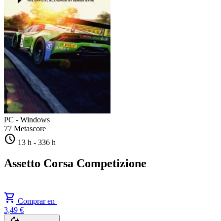
PC - Windows
77
Metascore
schedule
13 h
-
336 h
Assetto Corsa Competizione
shopping_cart
Comprar en
3,49 €