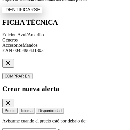
IDENTIFICARSE
FICHA TÉCNICA
Edición
Azul/Amarillo
Géneros
Accesorios
Mandos
EAN
0045496431303
close
COMPRAR EN
Crear nueva alerta
close
Precio
Idioma
Disponibilidad
Avisarme cuando el precio esté por debajo de: