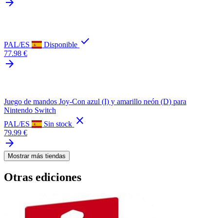
arrow_forward
check
PAL/ES
Disponible
77.98 €
arrow_forward
Juego de mandos Joy-Con azul (I) y amarillo neón (D) para
Nintendo Switch
close
PAL/ES
Sin stock
79.99 €
arrow_forward
Mostrar más tiendas
Otras ediciones