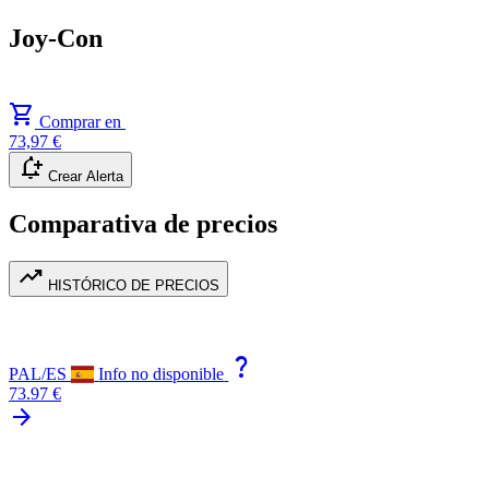
Joy-Con
shopping_cart
Comprar en
73,97 €
notification_add
Crear Alerta
Comparativa de precios
trending_up
HISTÓRICO DE PRECIOS
question_mark
PAL/ES
Info no disponible
73.97 €
arrow_forward