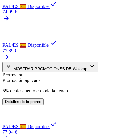
check
PAL/ES
Disponible
74.99 €
arrow_forward
check
PAL/ES
Disponible
77.89 €
arrow_forward
keyboard_arrow_down
keyboard_arrow_down
MOSTRAR PROMOCIONES DE Wakkap
Promoción
Promoción aplicada
5% de descuento en toda la tienda
Detalles de la promo
check
PAL/ES
Disponible
77.94 €