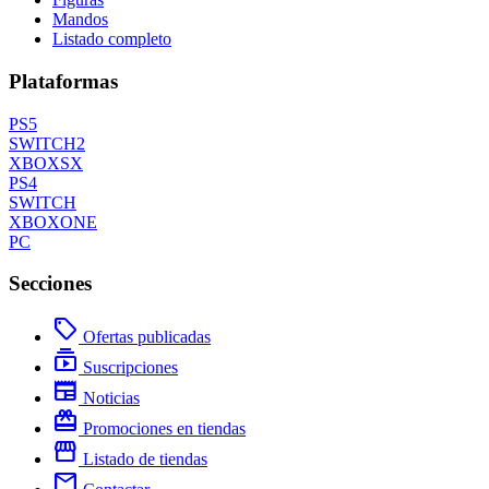
Mandos
Listado completo
Plataformas
PS5
SWITCH2
XBOXSX
PS4
SWITCH
XBOXONE
PC
Secciones
local_offer
Ofertas publicadas
subscriptions
Suscripciones
newspaper
Noticias
redeem
Promociones en tiendas
storefront
Listado de tiendas
mail