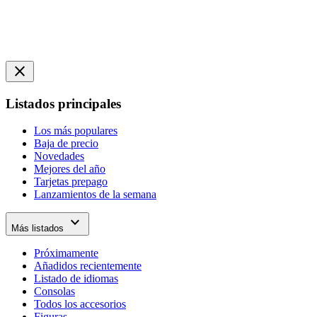
close
Listados principales
Los más populares
Baja de precio
Novedades
Mejores del año
Tarjetas prepago
Lanzamientos de la semana
expand_more
Más listados
Próximamente
Añadidos recientemente
Listado de idiomas
Consolas
Todos los accesorios
Figuras