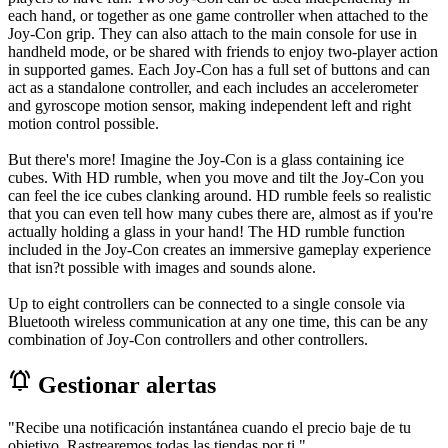
each hand, or together as one game controller when attached to the
Joy-Con grip. They can also attach to the main console for use in
handheld mode, or be shared with friends to enjoy two-player action
in supported games. Each Joy-Con has a full set of buttons and can
act as a standalone controller, and each includes an accelerometer
and gyroscope motion sensor, making independent left and right
motion control possible.
But there's more! Imagine the Joy-Con is a glass containing ice
cubes. With HD rumble, when you move and tilt the Joy-Con you
can feel the ice cubes clanking around. HD rumble feels so realistic
that you can even tell how many cubes there are, almost as if you're
actually holding a glass in your hand! The HD rumble function
included in the Joy-Con creates an immersive gameplay experience
that isn?t possible with images and sounds alone.
Up to eight controllers can be connected to a single console via
Bluetooth wireless communication at any one time, this can be any
combination of Joy-Con controllers and other controllers.
notifications_active
Gestionar alertas
"Recibe una notificación instantánea cuando el precio baje de tu
objetivo. Rastrearemos todas las tiendas por ti."