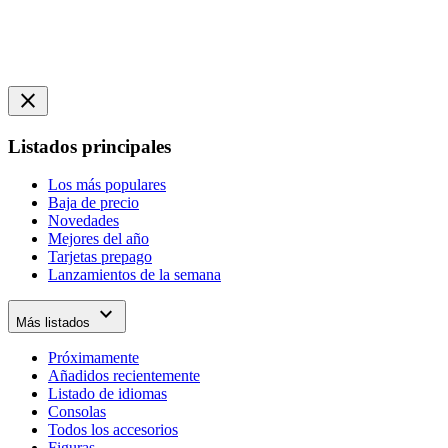
close
Listados principales
Los más populares
Baja de precio
Novedades
Mejores del año
Tarjetas prepago
Lanzamientos de la semana
expand_more
Más listados
Próximamente
Añadidos recientemente
Listado de idiomas
Consolas
Todos los accesorios
Figuras