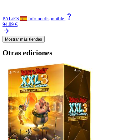
question_mark
PAL/ES
Info no disponible
94.89 €
arrow_forward
Mostrar más tiendas
Otras ediciones