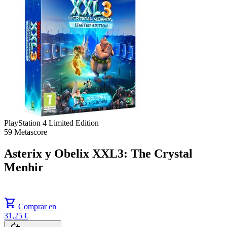
PlayStation 4
Limited Edition
59
Metascore
Asterix y Obelix XXL3: The Crystal
Menhir
shopping_cart
Comprar en
31,25 €