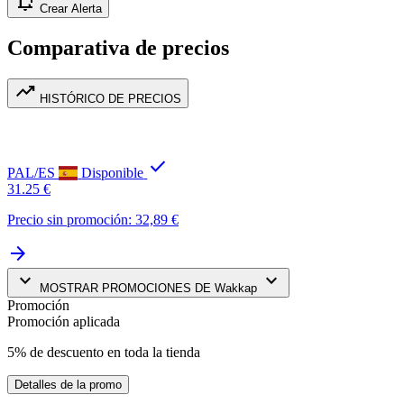
notification_add
Crear Alerta
Comparativa de precios
trending_up
HISTÓRICO DE PRECIOS
check
PAL/ES
Disponible
31.25 €
Precio sin promoción: 32,89 €
arrow_forward
keyboard_arrow_down
keyboard_arrow_down
MOSTRAR PROMOCIONES DE Wakkap
Promoción
Promoción aplicada
5% de descuento en toda la tienda
Detalles de la promo