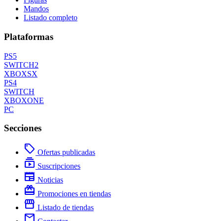
Mandos
Listado completo
Plataformas
PS5
SWITCH2
XBOXSX
PS4
SWITCH
XBOXONE
PC
Secciones
local_offer
Ofertas publicadas
subscriptions
Suscripciones
newspaper
Noticias
redeem
Promociones en tiendas
storefront
Listado de tiendas
mail