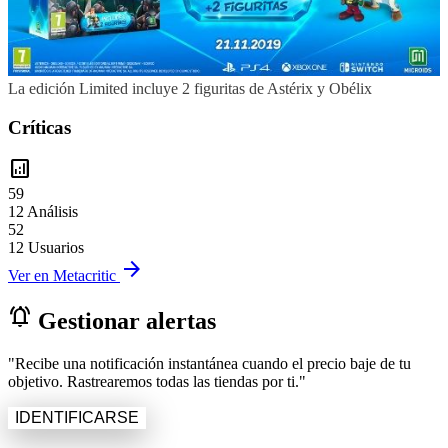
La edición Limited incluye 2 figuritas de Astérix y Obélix
Críticas
analytics
59
12 Análisis
52
12 Usuarios
arrow_forward
Ver en Metacritic
notifications_active
Gestionar alertas
"Recibe una notificación instantánea cuando el precio baje de tu
objetivo. Rastrearemos todas las tiendas por ti."
IDENTIFICARSE