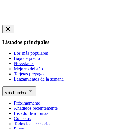
close
Listados principales
Los más populares
Baja de precio
Novedades
Mejores del año
Tarjetas prepago
Lanzamientos de la semana
expand_more
Más listados
Próximamente
Añadidos recientemente
Listado de idiomas
Consolas
Todos los accesorios
Figuras