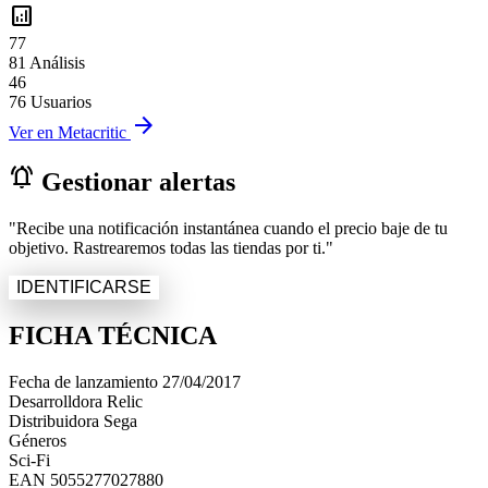
analytics
77
81 Análisis
46
76 Usuarios
arrow_forward
Ver en Metacritic
notifications_active
Gestionar alertas
"Recibe una notificación instantánea cuando el precio baje de tu
objetivo. Rastrearemos todas las tiendas por ti."
IDENTIFICARSE
FICHA TÉCNICA
Fecha de lanzamiento
27/04/2017
Desarrolldora
Relic
Distribuidora
Sega
Géneros
Sci-Fi
EAN
5055277027880