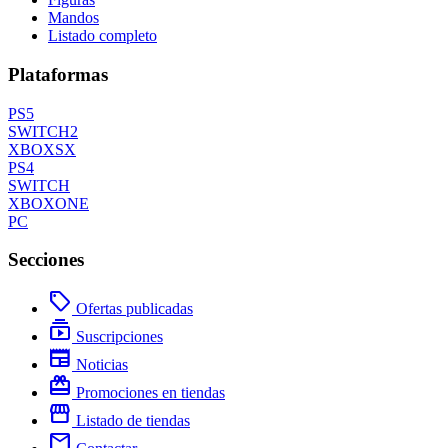
Mandos
Listado completo
Plataformas
PS5
SWITCH2
XBOXSX
PS4
SWITCH
XBOXONE
PC
Secciones
local_offer
Ofertas publicadas
subscriptions
Suscripciones
newspaper
Noticias
redeem
Promociones en tiendas
storefront
Listado de tiendas
mail