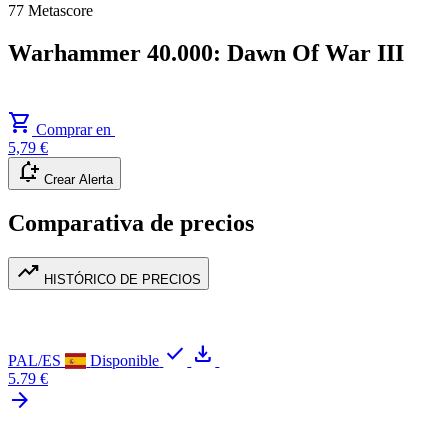
77
Metascore
Warhammer 40.000: Dawn Of War III
shopping_cart
Comprar en
5,79 €
notification_add
Crear Alerta
Comparativa de precios
trending_up
HISTÓRICO DE PRECIOS
check
download
PAL/ES
Disponible
5.79 €
arrow_forward