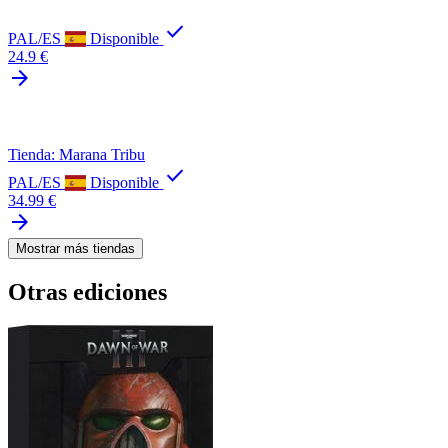
check
PAL/ES
Disponible
24.9 €
arrow_forward
Tienda: Marana Tribu
check
PAL/ES
Disponible
34.99 €
arrow_forward
Mostrar más tiendas
Otras ediciones